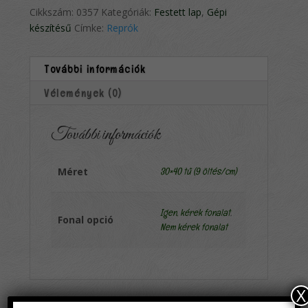
Cikkszám:
0357
Kategóriák:
Festett lap
,
Gépi
készítésű
Címke:
Reprók
További információk
Vélemények (0)
További információk
Méret
30×40 tű (9 öltés/cm)
Igen, kérek fonalat
,
Fonal opció
Nem kérek fonalat
X