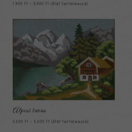
Ártartomány:
1,900
Ft
–
3,900
Ft
(Áfát tartalmazza)
1,900 Ft
-
3,900 Ft
Alpesi tavas
Ártartomány:
2,500
Ft
–
5,500
Ft
(Áfát tartalmazza)
2,500 Ft