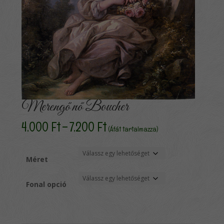
Merengő nő Boucher
Ártartomány:
4,000
Ft
–
7,200
Ft
(Áfát tartalmazza)
4,000 Ft
-
7,200 Ft
Méret
Fonal opció