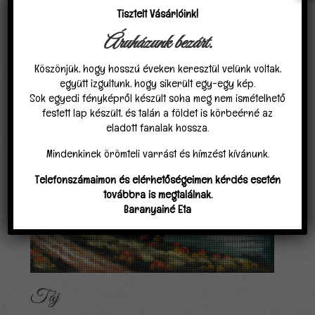
Kapcsolódó termékek
Tisztelt Vásárlóink!
Áruházunk bezárt.
Köszönjük, hogy hosszú éveken keresztül velünk voltak,
együtt izgultunk, hogy sikerült egy-egy kép.
Sok egyedi fényképről készült soha meg nem ismételhető
festett lap készült, és talán a földet is körbeérné az
eladott fanalak hossza.
Mindenkinek örömteli varrást és hímzést kívánunk.
Telefonszámaimon és elérhetőségeimen kérdés esetén
továbbra is megtalálnak.
Baranyainé Eta
Táj