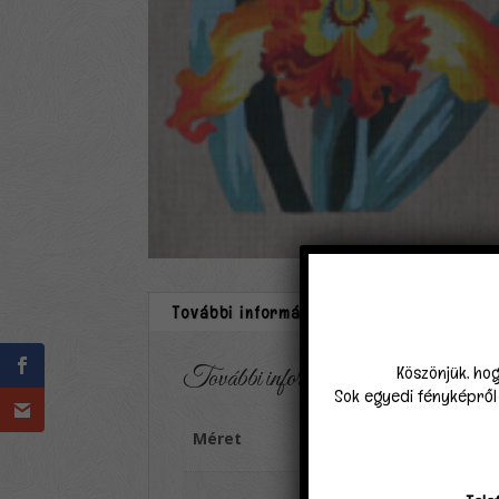
További információk
Vélemények (
Köszönjük, hog
További információk
Sok egyedi fényképről k
Méret
40×50 nagyluku (4,5 ölt