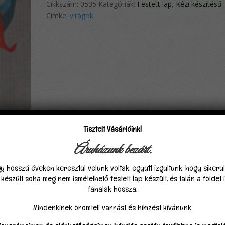
Cikkszám:
0535
Kategóriák:
Festett lap
,
Kézi készítésű
Címke:
virágok
Tisztelt Vásárlóink!
0)
Áruházunk bezárt.
y hosszú éveken keresztül velünk voltak, együtt izgultunk, hogy sikerü
észült soha meg nem ismételhető festett lap készült, és talán a földet
fanalak hossza.
és/cm)
Mindenkinek örömteli varrást és hímzést kívánunk.