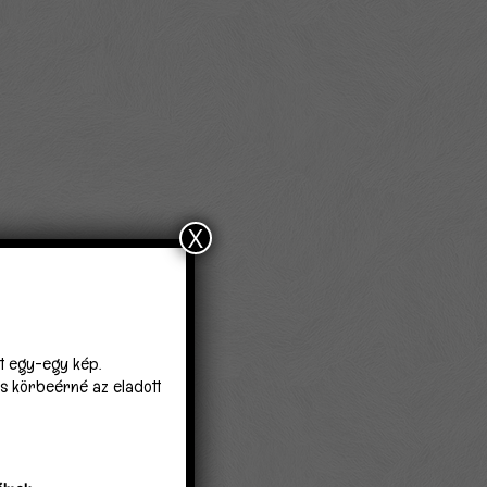
X
lt egy-egy kép.
 is körbeérné az eladott