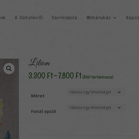
unk
A Gobelinről
Varróiskola
Webáruház
Kapcs
Liliom
Ártartomány:
3,300
Ft
–
7,800
Ft
(Áfát tartalmazza)
3,300 Ft
-
7,800 Ft
Méret
Fonal opció