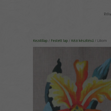
Ról
Kezdőlap
/
Festett lap
/
Kézi készítésű
/ Liliom