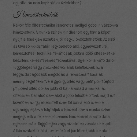
egyáltalán nem kapható az üzletekben.)
Hímzéstechnikák
Háromféle öltéstechnika ismeretes, mellyel gobelin vászonra
hímezhetünk. A munka színén mindhárom egyforma képet
nyújt, a fonákján azonban jól megkülönböztethetőek. Az első
az Olvasóinkhoz talán legközelebb álló, úgynevezett „fél
keresztöltés” technika, tehát csak jobbra dőlő öltéseket kell
készíteni, keresztszemes technikával. Ilyenkor a hátoldalon
függőleges vagy vízszintes vonalak keletkeznek. Ez a
leggazdaságosabb megoldás a felhasznált fonalak
mennyiségét tekintve. A gyöngyöltés vagy petit point (ejtsd:
pti poen) öltés során jobbról balra halad a munka: az
öltésszem bal alsó sarkából a jobb felsőbe öltünk, majd ezt
követően az így elkészített szemtől balra eső szemnél
ugyanígy eljárva folytatjuk a hímzést. Bár a munka színe
megegyezik a fél keresztszemes hímzésével, a hátoldala
egészen más: függőleges vagy vízszintes vonalak helyett
átlós szálakból álló, tömör felület jön létre (több fonalat is