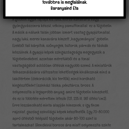
továbbra is megtalálnak.
mint egy festővászonra, felfesti a mintát, így nincs más dolga
Baranyainé Eta
a hímzőnek, mint a megfelelő színnel a megfelelő helyre ölteni.
A gobelin egyik fajtája kis lukú, merev kanavára vagy
gyöngyvászonra készül, vékony pamutfonallal: ez a tűgobelin.
A másik a nálunk talán jobban ismert, vastag gyapjúfonallal,
nagy lukú, merev kanavára hímzett „hagyományos” gobelin.
Ezekből fali kárpitok, szőnyegek, bútorok, párnák és táskák
készülnek. A gyapjú képek színgazdagsága megegyezik a
tűgobelinekével, azonban méretükből és a fonal
vastagágából adódóan öltésük nagyobb szemű. A miniatűrök
felhasználására változatos lehetőségek kínálkoznak mind a
lakótérben (dekorációk, kis terítők), mind hordható
kiegészítőként (színházi táska, pénztárca, bross. A
selyemszita a legapróbb anyag, amire tűgobelin hímezhető,
és ez is többféle méretben létezik (121, 225 ill. 361 öltés/cm2).
Erre leszámolható minta alapján hímeznek, s így finom
rajzolat, gazdag színvilágú képek készíthetők. Egy 70-80.000
apró öltésből felépülő tűgobelin akár 80-100 színt is
tartalmazhat. (Rendkívül borsos ára miatt selyemszita szinte