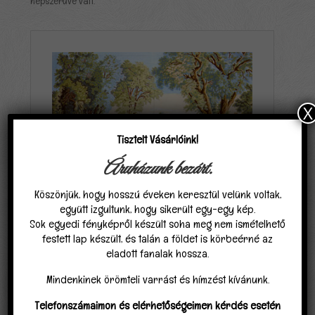
népszerűvé vált.
X
Tisztelt Vásárlóink!
Áruházunk bezárt.
Köszönjük, hogy hosszú éveken keresztül velünk voltak,
együtt izgultunk, hogy sikerült egy-egy kép.
Sok egyedi fényképről készült soha meg nem ismételhető
festett lap készült, és talán a földet is körbeérné az
A gobelin fajtái
eladott fanalak hossza.
Mindenkinek örömteli varrást és hímzést kívánunk.
Alapvetően kétféle gobelin létezik, amelyeket a felhasznált –
többnyire előfestett – anyagok különböztetnek meg
Telefonszámaimon és elérhetőségeimen kérdés esetén
egymástól. Az előfestett vászon azt jelenti, hogy a kelmefestő,