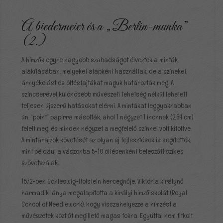
A biedermeier és a „Berlin-munka”
(2.)
A hímzők egyre nagyobb szabadságot élveztek a minták
alakításában, melyeket alapként használtak, de a színeket,
árnyékolást és öltésfajtákat maguk határozták meg. A
színcserével különösebb művészeti tehetség nélkül lehetett
teljesen újszerű hatásokat elérni. A mintákat leggyakrabban
ún. “point” papírra másolták, ahol 1 négyzet 1 inchnek (2,54 cm)
felelt meg, és minden négyzet a megfelelő színnel volt kitöltve.
A mintarajzok követését az olyan új fejlesztések is segítették,
mint például a vászonba 5-10 öltésenként beleszőtt színes
szövetszálak.
1872-ben Schleswig-Holstein hercegnője, Viktória királynő
harmadik lánya megalapította a királyi hímzőiskolát (Royal
School of Needlework), hogy visszahelyezze a hímzést a
művészetek közt őt megillető magas fokra. Egyúttal nem titkolt