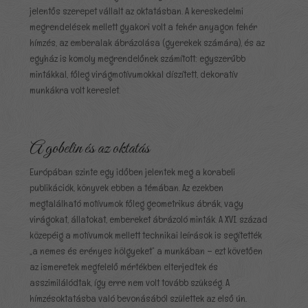
jelentős szerepet vállalt az oktatásban. A kereskedelmi
megrendelések mellett gyakori volt a fehér anyagon fehér
hímzés, az emberalak ábrázolása (gyerekek számára), és az
egyház is komoly megrendelőnek számított: egyszerűbb
mintákkal, főleg virágmotívumokkal díszített, dekoratív
munkákra volt kereslet.
A gobelin és az oktatás
Európában szinte egy időben jelentek meg a korabeli
publikációk, könyvek ebben a témában. Az ezekben
megtalálható motívumok főleg geometrikus ábrák, vagy
virágokat, állatokat, embereket ábrázoló minták. A XVI. század
közepéig a motívumok mellett technikai leírások is segítették
„a nemes és erényes hölgyeket” a munkában – ezt követően
az ismeretek megfelelő mértékben elterjedtek és
asszimilálódtak, így erre nem volt tovább szükség. A
hímzésoktatásba való bevonásából születtek az első ún.