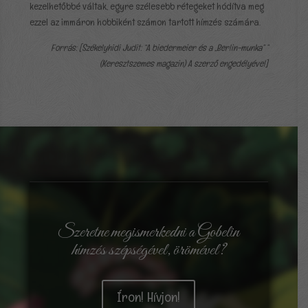
kezelhetőbbé váltak, egyre szélesebb rétegeket hódítva meg
ezzel az immáron hobbiként számon tartott hímzés számára.
Forrás: [Székelyhidi Judit: “A biedermeier és a „Berlin-munka” ”
(Keresztszemes magazin) A szerző engedélyével]
Szeretne megismerkedni a Gobelin
hímzés szépségével, örömével?
Íron! Hívjon!