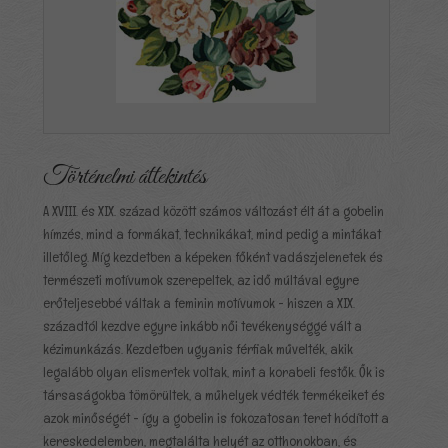
Történelmi áttekintés
A XVIII. és XIX. század között számos változást élt át a gobelin
hímzés, mind a formákat, technikákat, mind pedig a mintákat
illetőleg. Míg kezdetben a képeken főként vadászjelenetek és
természeti motívumok szerepeltek, az idő múltával egyre
erőteljesebbé váltak a feminin motívumok - hiszen a XIX.
századtól kezdve egyre inkább női tevékenységgé vált a
kézimunkázás. Kezdetben ugyanis férfiak művelték, akik
legalább olyan elismertek voltak, mint a korabeli festők. Ők is
társaságokba tömörültek, a műhelyek védték termékeiket és
azok minőségét - így a gobelin is fokozatosan teret hódított a
kereskedelemben, megtalálta helyét az otthonokban, és