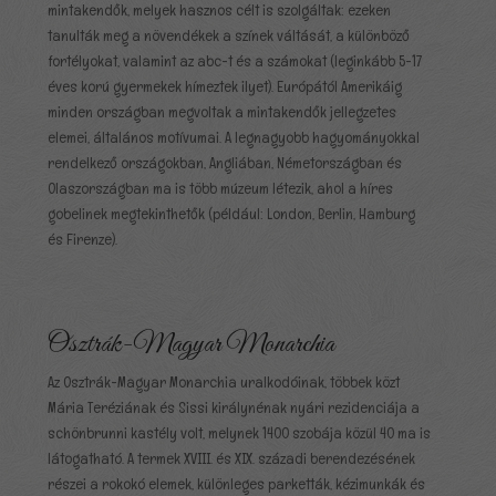
mintakendők, melyek hasznos célt is szolgáltak: ezeken
tanulták meg a növendékek a színek váltását, a különböző
fortélyokat, valamint az abc-t és a számokat (leginkább 5-17
éves korú gyermekek hímeztek ilyet). Európától Amerikáig
minden országban megvoltak a mintakendők jellegzetes
elemei, általános motívumai. A legnagyobb hagyományokkal
rendelkező országokban, Angliában, Németországban és
Olaszországban ma is több múzeum létezik, ahol a híres
gobelinek megtekinthetők (például: London, Berlin, Hamburg
és Firenze).
Osztrák-Magyar Monarchia
Az Osztrák-Magyar Monarchia uralkodóinak, többek közt
Mária Teréziának és Sissi királynénak nyári rezidenciája a
schönbrunni kastély volt, melynek 1400 szobája közül 40 ma is
látogatható. A termek XVIII. és XIX. századi berendezésének
részei a rokokó elemek, különleges parketták, kézimunkák és