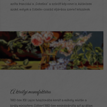
azóta franciául a „Gobelins” a szövött kép neve is, különösen
azoké, melyek a Gobelin-család eljárása szerint készülnek.
A királyi manufaktúra
1662-ben XIV. Lajos tulajdonába került a műhely, miután a
király minisztere, Colbert 1662-ben megvásárolta azt az állam