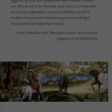
fogyaszt). Az átlós sorú gobelinöltés, mint nevében is benne
van, átlósan halad fentről lefelé, majd vissza. Ez a fajta öltés
húzza össze legkevésbé a vásznat, a többihez ajánlott a
hímzőkeret használata. Hátoldala egymásra merőleges
fonalszálak összefüggő képét mutatja.
Forrás: [Székelyhidi Judit: “Bemutatjuk: a Gobelin” (Keresztszemes
magazin) A szerző engedélyével]