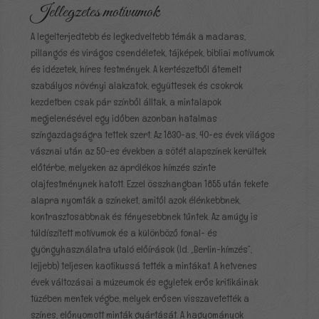
Jellegzetes motívumok
A legelterjedtebb és legkedveltebb témák a madaras,
pillangós és virágos csendéletek, tájképek, bibliai motívumok
és idézetek, híres festmények. A kertészetből átemelt
szabályos növényi alakzatok, együttesek és csokrok
kezdetben csak pár színből álltak, a mintalapok
megjelenésével egy időben azonban hatalmas
színgazdagságra tettek szert. Az 1830-as, 40-es évek világos
vásznai után az 50-es években a sötét alapszínek kerültek
előtérbe, melyeken az aprólékos hímzés szinte
olajfestménynek hatott. Ezzel összhangban 1855 után fekete
alapra nyomták a színeket, amitől azok élénkebbnek,
kontrasztosabbnak és fényesebbnek tűntek. Az amúgy is
túldíszített motívumok és a különböző fonal- és
gyöngyhasználatra utaló előírások (ld. „Berlin-hímzés”,
lejjebb) teljesen kaotikussá tették a mintákat. A hetvenes
évek változásai a múzeumok és egyletek erős kritikáinak
tüzében mentek végbe, melyek erősen visszavetették a
színes, előnyomott minták gyártását. A hagyományok