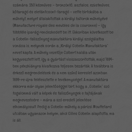
számára. 250 kézműves – bronzöntő, asztalos, ezüstműves,
kőfaragó és elefántcsont-faragó – vette birtokába a
műhelyt, melyet átalakítottak a királyi bútorok műhelyévé
(Manufacture royale des meubles de la couronne) – így
többféle iparág rendezkedett be itt. Ekkoriban következett be
a Gobelin-faliszőnyeg manufaktúra királyi szolgálatba
vonása is, melynek során a „Királyi Gobelin Manufaktúra”
nevet kapta. A műhely vezetője Colbert halála után
kegyvesztett lett, így a gyártást visszaszorították, majd 1694-
ben pénzhiányra hivatkozva teljesen bezárták. A továbbra is
érkező megrendelések és a nem szűnő kereslet azonban
1699-re újra felélesztette e tevékenységet. A manufaktúra
ekkorra már olyan jelentőséggel bírt, hogy a „Gobelin” szó
fogalommá vált a képek és faliszőnyegek e fajtájának
megnevezésére – mára a szó eredeti jelentése
elhomályosult. Pedig a Gobelin-műhely a párizsi Mouffetard
utcában ugyanazon helyen, ahol Gilles Gobelin alapította, ma
is áll.