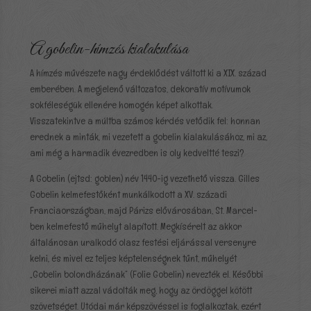
A gobelin-hímzés kialakulása
A hímzés művészete nagy érdeklődést váltott ki a XIX. század
emberében. A megjelenő változatos, dekoratív motívumok
sokféleségük ellenére homogén képet alkottak.
Visszatekintve a múltba számos kérdés vetődik fel: honnan
erednek a minták, mi vezetett a gobelin kialakulásához, mi az,
ami még a harmadik évezredben is oly kedveltté teszi?
A Gobelin (ejtsd: goblen) név 1440-ig vezethető vissza.
Gilles
Gobelin
kelmefestőként munkálkodott a XV. századi
Franciaországban, majd Párizs elővárosában, St. Marcel-
ben kelmefestő műhelyt alapított. Megkísérelt az akkor
általánosan uralkodó olasz festési eljárással versenyre
kelni, és mivel ez teljes képtelenségnek tűnt, műhelyét
„Gobelin bolondházának” (Folie Gobelin) nevezték el. Későbbi
sikerei miatt azzal vádolták meg, hogy az ördöggel kötött
szövetséget. Utódai már képszövéssel is foglalkoztak, ezért