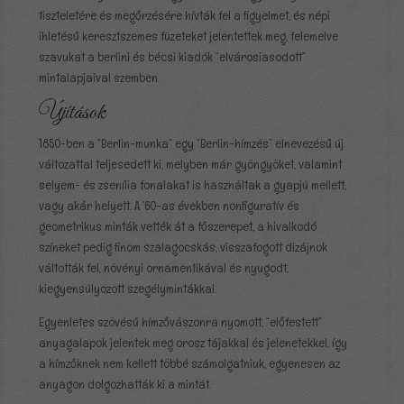
tiszteletére és megőrzésére hívták fel a figyelmet, és népi
ihletésű keresztszemes füzeteket jelentettek meg, felemelve
szavukat a berlini és bécsi kiadók “elvárosiasodott”
mintalapjaival szemben.
Újítások
1850-ben a “Berlin-munka” egy “Berlin-hímzés” elnevezésű új
változattal teljesedett ki, melyben már gyöngyöket, valamint
selyem- és zsenília fonalakat is használtak a gyapjú mellett,
vagy akár helyett. A ’60-as években nonfiguratív és
geometrikus minták vették át a főszerepet, a hivalkodó
színeket pedig finom szalagocskás, visszafogott dizájnok
váltották fel, növényi ornamentikával és nyugodt,
kiegyensúlyozott szegélymintákkal.
Egyenletes szövésű hímzővászonra nyomott, “előfestett”
anyagalapok jelentek meg orosz tájakkal és jelenetekkel, így
a hímzőknek nem kellett többé számolgatniuk, egyenesen az
anyagon dolgozhatták ki a mintát.