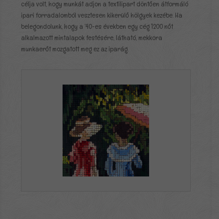
célja volt, hogy munkát adjon a textilipart döntően átformáló
ipari forradalomból vesztesen kikerülő hölgyek kezébe. Ha
belegondolunk, hogy a ’40-es években egy cég 1200 nőt
alkalmazott mintalapok festésére, látható, mekkora
munkaerőt mozgatott meg ez az iparág.