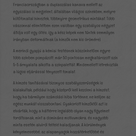
Franciaországban a duplaszálas kanava mellett az
egyszálas is megjelent, általában világos színekben, melyre
kötőfonallal hímeztek, többnyire geometrikus mintákat. Több
vászonnal ellentétben ezen valóban egy szabályos négyzet
átlója volt egy öltés, így a kész képek nem tűntek semmilyen
irányban deformáltnak (a hímzők nem kis örömére).
A merinói gyapjú a kémiai festésnek köszönhetően egyre
több színben pompázott: már 50 pontosan meghatározott szín
5-5 árnyalata alkotta a színpalettát. Mindemellett létrehozták
a lúgos eljárással fényezett fonalat.
A hímzés tanításával bizonyos szabályszerűségek is
kialakultak, például hogy középről kell kezdeni a hímzést,
hogy ha bármilyen számolási hiba történne, ne kelljen az
egész munkát visszabontani. Gyakorlott hímzőktől azt is
elvárták, hogy a háttérre legalább olyan nagy figyelmet
fordítsanak, mint a domináns motívumokra, és nagyobb
minta esetén alulról felfelé haladjanak. A körülmények
kényelmesebbé, az alapanyagok hozzáférhetőbbé és