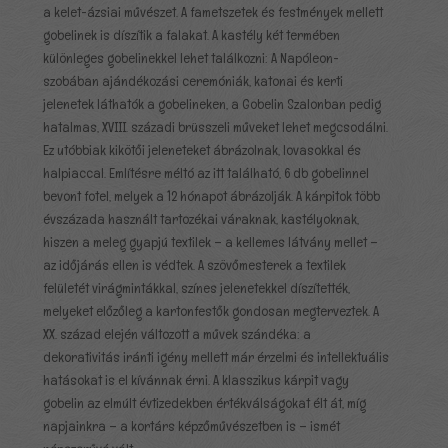
a kelet-ázsiai művészet. A fametszetek és festmények mellett
gobelinek is díszítik a falakat. A kastély két termében
különleges gobelinekkel lehet találkozni: A Napóleon-
szobában ajándékozási ceremóniák, katonai és kerti
jelenetek láthatók a gobelineken, a Gobelin Szalonban pedig
hatalmas, XVIII. századi brüsszeli műveket lehet megcsodálni.
Ez utóbbiak kikötői jeleneteket ábrázolnak, lovasokkal és
halpiaccal. Említésre méltó az itt található, 6 db gobelinnel
bevont fotel, melyek a 12 hónapot ábrázolják. A kárpitok több
évszázada használt tartozékai váraknak, kastélyoknak,
hiszen a meleg gyapjú textilek – a kellemes látvány mellet –
az időjárás ellen is védtek. A szövőmesterek a textilek
felületét virágmintákkal, színes jelenetekkel díszítették,
melyeket előzőleg a kartonfestők gondosan megterveztek. A
XX. század elején változott a művek szándéka: a
dekorativitás iránti igény mellett már érzelmi és intellektuális
hatásokat is el kívánnak érni. A klasszikus kárpit vagy
gobelin az elmúlt évtizedekben értékválságokat élt át, míg
napjainkra – a kortárs képzőművészetben is – ismét