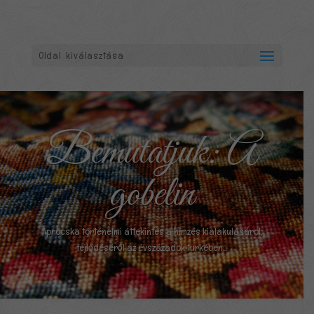
Oldal kiválasztása
Bemutatjuk: A
gobelin
Aprócska történelmi áttekintés a hímzés kialakulásáról,
fejlődéséről az évszázadok türkében…