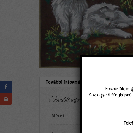
További információk
Vélemények (
Köszönjük, hog
Sok egyedi fényképről k
További információk
Méret
40×50 nagyluku (4,5 ölt
Tele