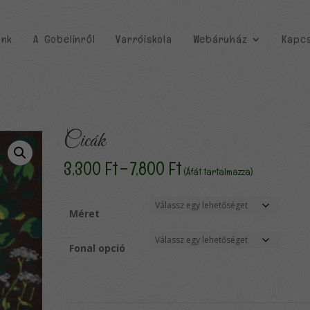
unk
A Gobelinről
Varróiskola
Webáruház
Kapcs
Cicák
Ártartomány:
3,300
Ft
–
7,800
Ft
(Áfát tartalmazza)
3,300 Ft
-
7,800 Ft
Méret
Fonal opció