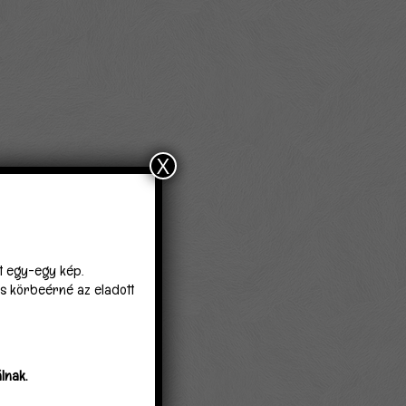
X
lt egy-egy kép.
 is körbeérné az eladott
lnak.