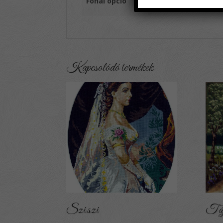
Fonal opció
Igen, kérek fonalat
,
Nem
Kapcsolódó termékek
Sziszi
Tá