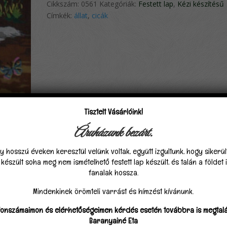
Cikkszám:
0561
Kategóriák:
Festett lap
,
Kézi készítésű
Címkék:
állat
,
cicák
Tisztelt Vásárlóink!
Áruházunk bezárt.
0)
y hosszú éveken keresztül velünk voltak, együtt izgultunk, hogy sikerü
észült soha meg nem ismételhető festett lap készült, és talán a földet
fanalak hossza.
Mindenkinek örömteli varrást és hímzést kívánunk.
és/cm)
fonszámaimon és elérhetőségeimen kérdés esetén továbbra is megtalá
Baranyainé Eta