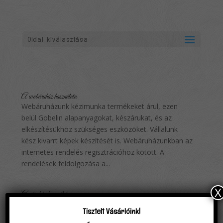
Oldal kiválasztása
A webáruház használata
Webáruházunk kézimunka termékeket árul, ezen
belül Gobelin alapanyagokat, készárukat, és az
elkészítésükhöz szükséges eszközöket. Vállalunk
kész kivarrt képek készítését is. Webáruházunkban az
internetes rendelés regisztrációhoz kötött. A
rendelések feldolgozása a...
X
Az áruház használata
Hosszas várakozás után elindultunk, és minden
Tisztelt Vásárlóink!
igyekezetünkkel azon vagyunk, hogy minden