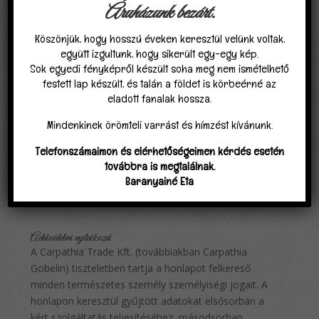
megfelelően működjön, de persze előfordulhat, hogy
Áruházunk bezárt.
hibával, kellemetlenséggel találkozik oldalaink
Köszönjük, hogy hosszú éveken keresztül velünk voltak,
böngészése közben. Ilyen esetben, megértő türelmét
együtt izgultunk, hogy sikerült egy-egy kép.
kérjük, és azt, hogy...
Sok egyedi fényképről készült soha meg nem ismételhető
festett lap készült, és talán a földet is körbeérné az
eladott fanalak hossza.
Visszavételi szabályzat
Minden vevőnek a vásárlástól számított 8
Mindenkinek örömteli varrást és hímzést kívánunk.
munkanapon belül elállási joga van, amely a
következő feltételekkel vehető igénybe: Az elállási jog
Telefonszámaimon és elérhetőségeimen kérdés esetén
minden termékre vonatkozik, ami bontatlan, vagy
továbbra is megtalálnak.
bontott, de hiánytalan gyári csomagolásban érkezik
Baranyainé Eta
vissza a Carpathia Trade...
Adatvédelmi nyilatkozat
A Carpathia Trade Kft. (továbbiakban Carpathia
Gobelin) tiszteletben tartja a honlapot felkereső
minden természetes személy személyiségi jogait. A
honlapon keresztül gyűjtött adatokat elsősorban a
kért szolgáltatás teljesítéséhez, másodsorban