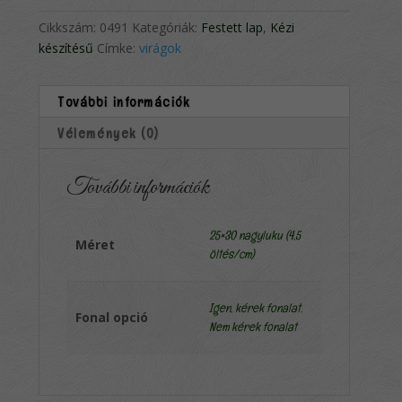
Cikkszám:
0491
Kategóriák:
Festett lap
,
Kézi
készítésű
Címke:
virágok
További információk
Vélemények (0)
További információk
25×30 nagyluku (4,5
Méret
öltés/cm)
Igen, kérek fonalat
,
Fonal opció
Nem kérek fonalat