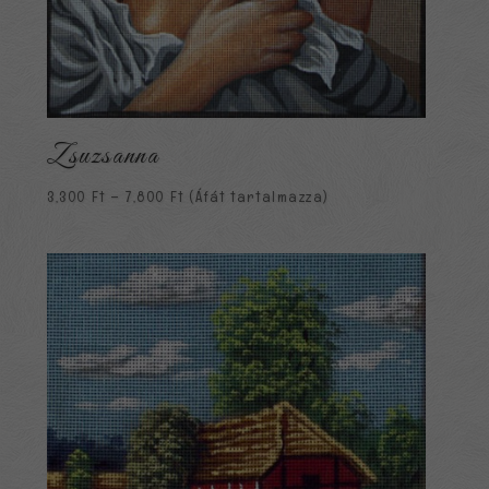
Zsuzsanna
Ártartomány:
3,300
Ft
–
7,800
Ft
(Áfát tartalmazza)
3,300 Ft
-
7,800 Ft