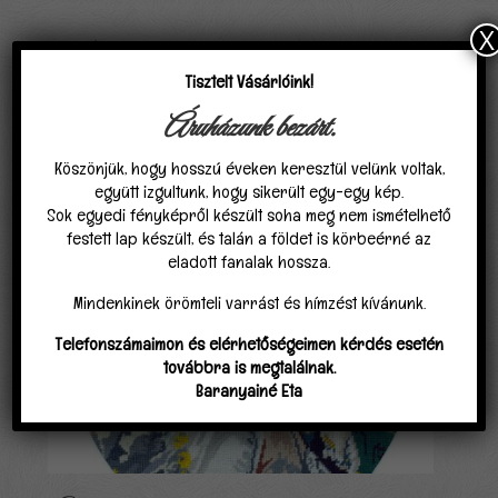
X
Kapcsolódó termékek
Tisztelt Vásárlóink!
Áruházunk bezárt.
Köszönjük, hogy hosszú éveken keresztül velünk voltak,
együtt izgultunk, hogy sikerült egy-egy kép.
Sok egyedi fényképről készült soha meg nem ismételhető
festett lap készült, és talán a földet is körbeérné az
eladott fanalak hossza.
Mindenkinek örömteli varrást és hímzést kívánunk.
Telefonszámaimon és elérhetőségeimen kérdés esetén
továbbra is megtalálnak.
Baranyainé Eta