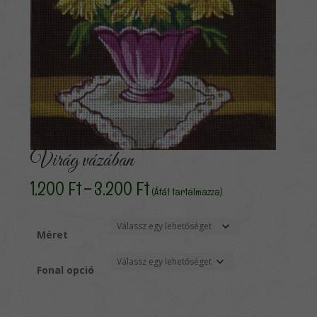
Virág vázában
Ártartomány:
1,200
Ft
–
3,200
Ft
(Áfát tartalmazza)
1,200 Ft
-
3,200 Ft
Méret
Fonal opció