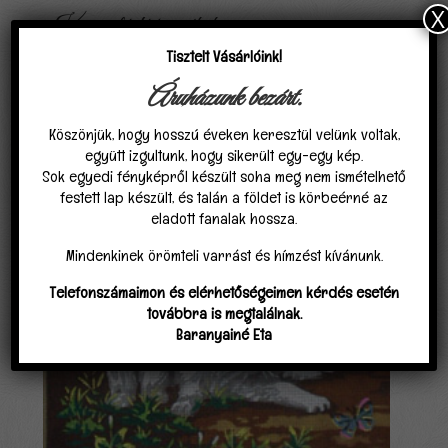
X
Kapcsolódó termékek
Tisztelt Vásárlóink!
Áruházunk bezárt.
Köszönjük, hogy hosszú éveken keresztül velünk voltak,
együtt izgultunk, hogy sikerült egy-egy kép.
Sok egyedi fényképről készült soha meg nem ismételhető
festett lap készült, és talán a földet is körbeérné az
eladott fanalak hossza.
Mindenkinek örömteli varrást és hímzést kívánunk.
Telefonszámaimon és elérhetőségeimen kérdés esetén
továbbra is megtalálnak.
Baranyainé Eta