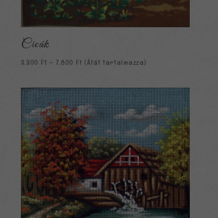
Cicák
Ártartomány:
3,300
Ft
–
7,800
Ft
(Áfát tartalmazza)
3,300 Ft
-
7,800 Ft