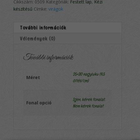
Cikkszám:
0509
Kategóriák:
Festett lap
,
Kézi
készítésű
Címke:
virágok
További információk
Vélemények (0)
További információk
25×30 nagyluku (4,5
Méret
öltés/cm)
Igen, kérek fonalat
,
Fonal opció
Nem kérek fonalat