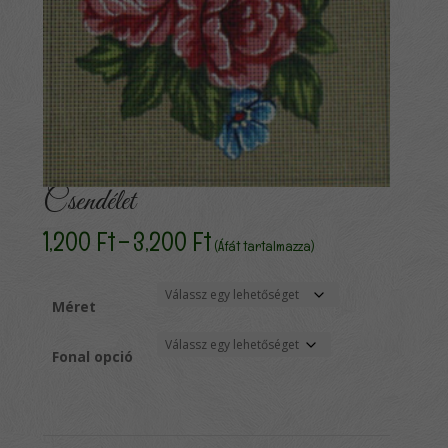
Csendélet
Ártartomány:
1,200
Ft
–
3,200
Ft
(Áfát tartalmazza)
1,200 Ft
-
3,200 Ft
Méret
Fonal opció