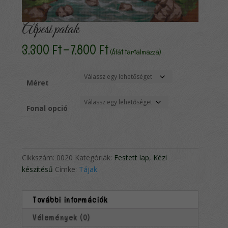
Alpesi patak
Ártartomány:
3,300
Ft
–
7,800
Ft
(Áfát tartalmazza)
3,300 Ft
-
7,800 Ft
Méret
Fonal opció
Cikkszám:
0020
Kategóriák:
Festett lap
,
Kézi
készítésű
Címke:
Tájak
További információk
Vélemények (0)