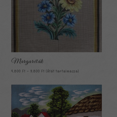
Margaréták
Ártartomány:
4,800
Ft
–
9,800
Ft
(Áfát tartalmazza)
4,800 Ft
-
9,800 Ft