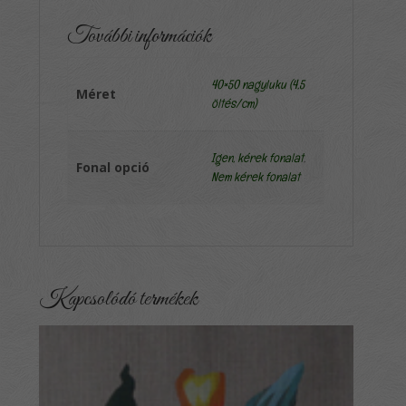
További információk
40×50 nagyluku (4,5
Méret
öltés/cm)
Igen, kérek fonalat
,
Fonal opció
Nem kérek fonalat
Kapcsolódó termékek