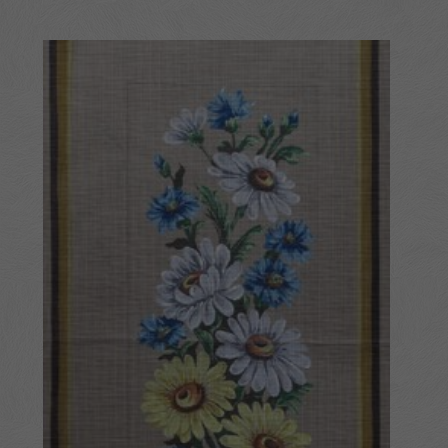
3,300 Ft
-
7,800 Ft