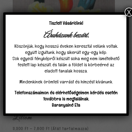
X
Tisztelt Vásárlóink!
Áruházunk bezárt.
Köszönjük, hogy hosszú éveken keresztül velünk voltak,
együtt izgultunk, hogy sikerült egy-egy kép.
Sok egyedi fényképről készült soha meg nem ismételhető
festett lap készült, és talán a földet is körbeérné az
eladott fanalak hossza.
Mindenkinek örömteli varrást és hímzést kívánunk.
Telefonszámaimon és elérhetőségeimen kérdés esetén
továbbra is megtalálnak.
Baranyainé Eta
Liliom
Ártartomány:
3,300
Ft
–
7,800
Ft
(Áfát tartalmazza)