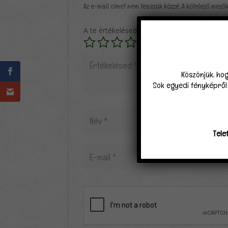
Az e-mail címet nem tesszük közzé.
A kötelező mező
A te értékelésed
*
Köszönjük, hog
Sok egyedi fényképről k
Tele