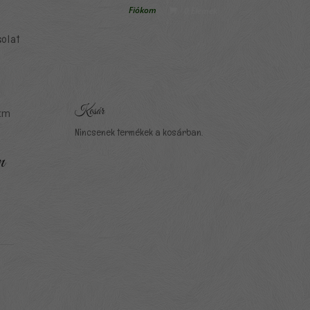
Fiókom
0 Elemek
olat
Kosár
 cm
Nincsenek termékek a kosárban.
m