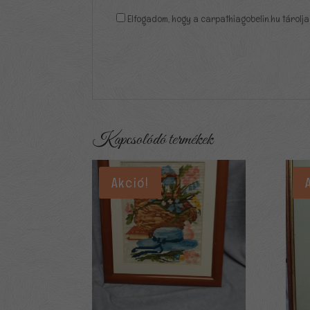
Elfogadom, hogy a carpathiagobelin.hu tárolja
Kapcsolódó termékek
Akció!