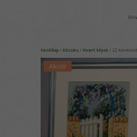
Ról
Kezdőlap
/
Készáru
/
Kivarrt képek
/ 22 Kereteze
Akció!