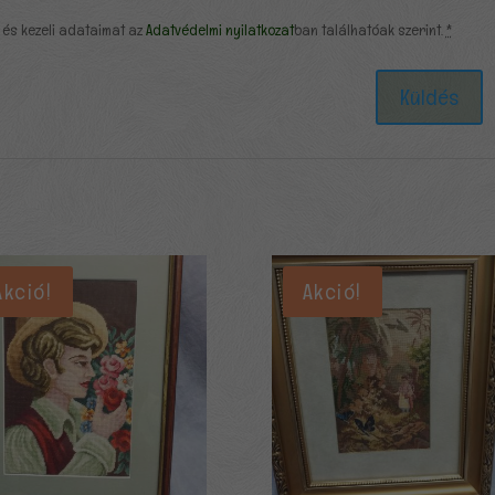
 és kezeli adataimat az
Adatvédelmi nyilatkozat
ban találhatóak szerint.
*
Akció!
Akció!