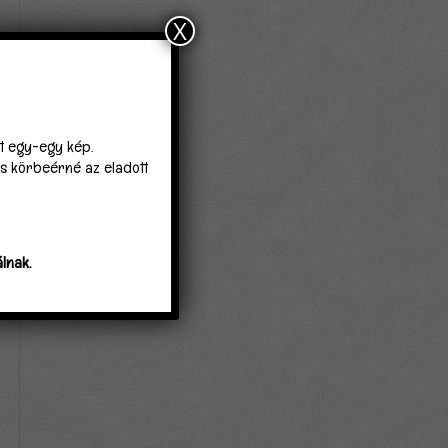
X
lt egy-egy kép.
 is körbeérné az eladott
lnak.