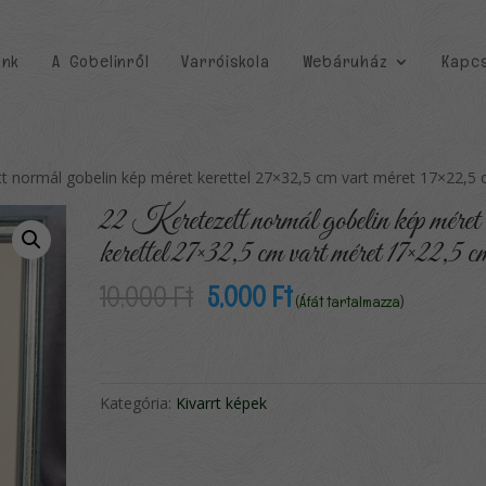
unk
A Gobelinről
Varróiskola
Webáruház
Kapcs
tt normál gobelin kép méret kerettel 27×32,5 cm vart méret 17×22,5
22 Keretezett normál gobelin kép méret
kerettel 27×32,5 cm vart méret 17×22,5 c
Original
Current
10,000
Ft
5,000
Ft
(Áfát tartalmazza)
price
price
was:
is:
10,000 Ft.
5,000 Ft.
Kategória:
Kivarrt képek