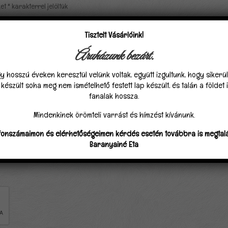
ket
*
karakterrel jelöltük
Tisztelt Vásárlóink!
Áruházunk bezárt.
y hosszú éveken keresztül velünk voltak, együtt izgultunk, hogy sikerü
észült soha meg nem ismételhető festett lap készült, és talán a földet
fanalak hossza.
Mindenkinek örömteli varrást és hímzést kívánunk.
fonszámaimon és elérhetőségeimen kérdés esetén továbbra is megtalá
Baranyainé Eta