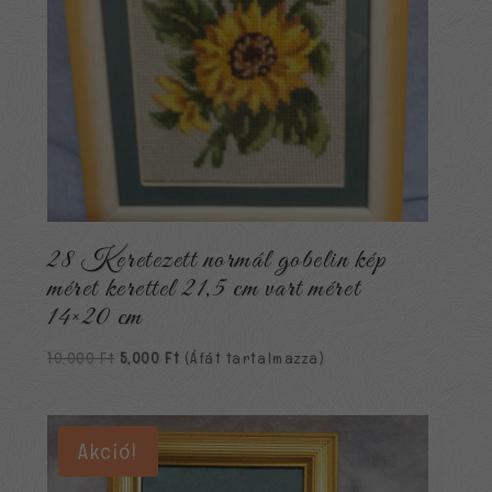
28 Keretezett normál gobelin kép
méret kerettel 21,5 cm vart méret
14×20 cm
Original
Current
10,000
Ft
5,000
Ft
(Áfát tartalmazza)
price
price
was:
is:
10,000 Ft.
5,000 Ft.
Akció!