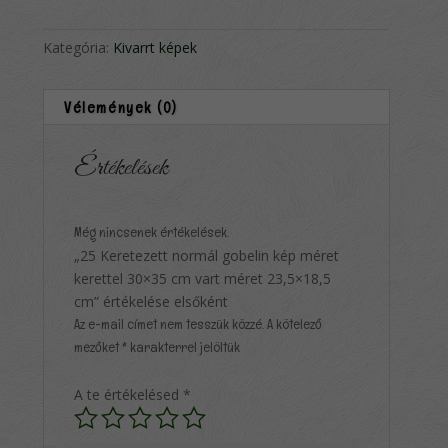
12,000 Ft.
6,000 Ft.
Kategória:
Kivarrt képek
Vélemények (0)
Értékelések
Még nincsenek értékelések.
„25 Keretezett normál gobelin kép méret
kerettel 30×35 cm vart méret 23,5×18,5
cm” értékelése elsőként
Az e-mail címet nem tesszük közzé.
A kötelező
mezőket
*
karakterrel jelöltük
A te értékelésed
*