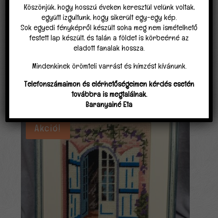
és kezeli adataimat az
Adatvédelmi
Köszönjük, hogy hosszú éveken keresztül velünk voltak,
nyilatkozat
ban találhatóak szerint.
*
együtt izgultunk, hogy sikerült egy-egy kép.
Sok egyedi fényképről készült soha meg nem ismételhető
festett lap készült, és talán a földet is körbeérné az
eladott fanalak hossza.
Mindenkinek örömteli varrást és hímzést kívánunk.
Telefonszámaimon és elérhetőségeimen kérdés esetén
továbbra is megtalálnak.
Kapcsolódó termékek
Baranyainé Eta
Akció!