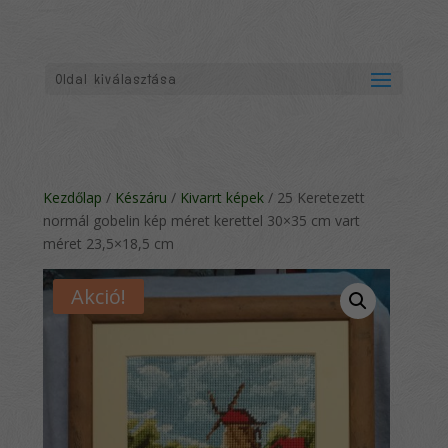
Oldal kiválasztása
Kezdőlap
/
Készáru
/
Kivarrt képek
/ 25 Keretezett
normál gobelin kép méret kerettel 30×35 cm vart
méret 23,5×18,5 cm
Akció!