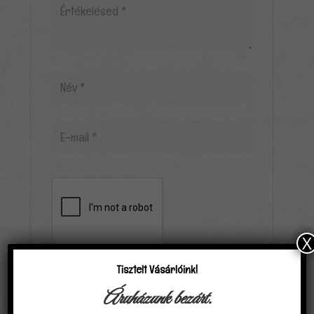
X
Tisztelt Vásárlóink!
Áruházunk bezárt.
Elfogadom, hogy a carpathiagobelin.hu tárolja