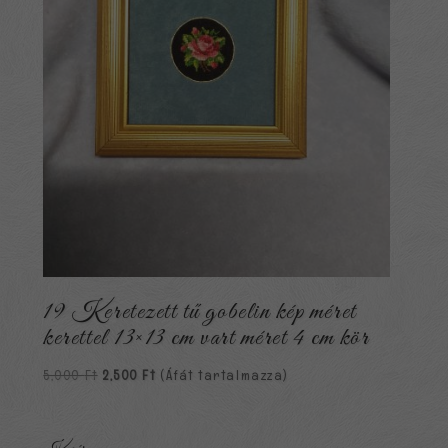
19 Keretezett tű gobelin kép méret
kerettel 13×13 cm vart méret 4 cm kör
Original
Current
5,000
Ft
2,500
Ft
(Áfát tartalmazza)
price
price
was:
is:
5,000 Ft.
2,500 Ft.