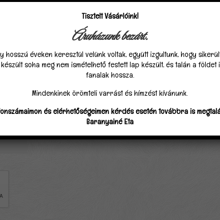
Tisztelt Vásárlóink!
Áruházunk bezárt.
y hosszú éveken keresztül velünk voltak, együtt izgultunk, hogy sikerü
észült soha meg nem ismételhető festett lap készült, és talán a földet
fanalak hossza.
Mindenkinek örömteli varrást és hímzést kívánunk.
fonszámaimon és elérhetőségeimen kérdés esetén továbbra is megtalá
Baranyainé Eta