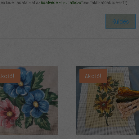
 és kezeli adataimat az
Adatvédelmi nyilatkozat
ban találhatóak szerint.
*
Akció!
Akció!