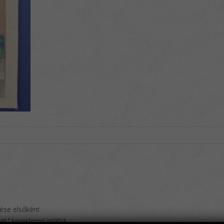
lése elsőként
ket
*
karakterrel jelöltük