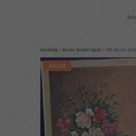
Ról
Kezdőlap
/
Akciós festett lapok
/ 180 Akciós fes
Akció!