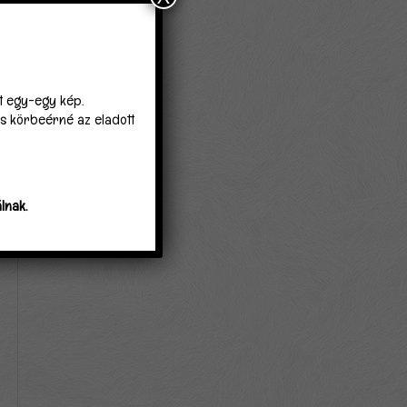
lt egy-egy kép.
 is körbeérné az eladott
lnak.