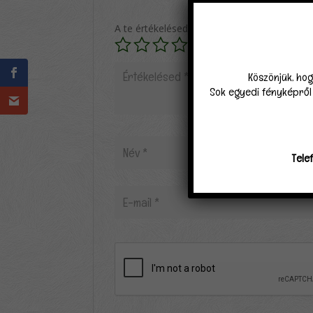
A te értékelésed
*
Köszönjük, hog
Sok egyedi fényképről k
Tele