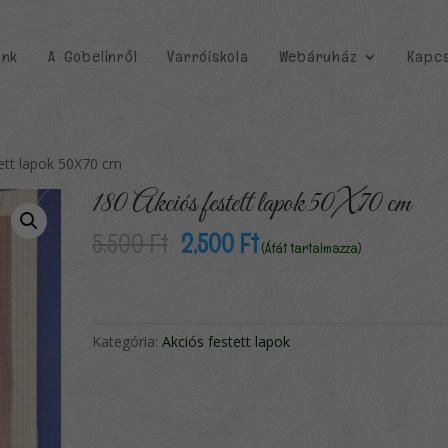
unk
A Gobelinről
Varróiskola
Webáruház
Kapcs
tett lapok 50X70 cm
180 Akciós festett lapok 50X70 cm
Original
Current
5,500
Ft
2,500
Ft
(Áfát tartalmazza)
price
price
was:
is:
5,500 Ft.
2,500 Ft.
Kategória:
Akciós festett lapok