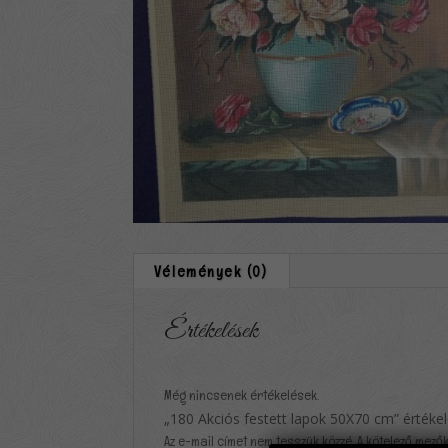
Vélemények (0)
Értékelések
Még nincsenek értékelések.
„180 Akciós festett lapok 50X70 cm” értéke
Az e-mail címet nem tesszük közzé.
A kötelező mező