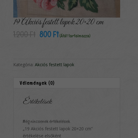
19 Akciós festett lapok 20×20 cm
Original
Current
1,200
Ft
800
Ft
(Áfát tartalmazza)
price
price
was:
is:
1,200 Ft.
800 Ft.
Kategória:
Akciós festett lapok
Vélemények (0)
Értékelések
Még nincsenek értékelések.
„19 Akciós festett lapok 20×20 cm”
értékelése elsőként