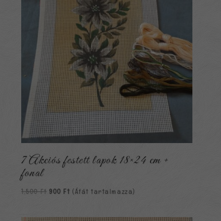
7 Akciós festett lapok 18×24 cm +
fonal
Original
Current
1,500
Ft
900
Ft
(Áfát tartalmazza)
price
price
was:
is: