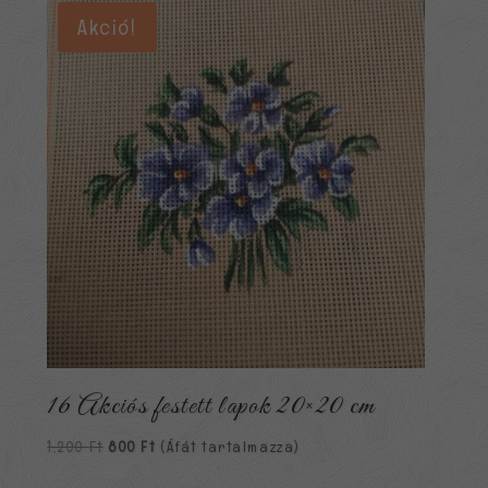
1,500 Ft.
900 Ft.
Akció!
16 Akciós festett lapok 20×20 cm
Original
Current
1,200
Ft
800
Ft
(Áfát tartalmazza)
price
price