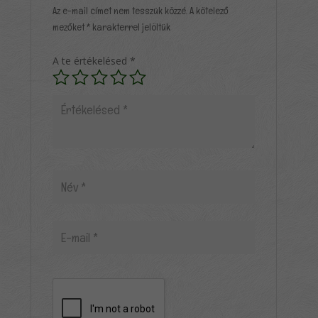
Az e-mail címet nem tesszük közzé.
A kötelező
mezőket
*
karakterrel jelöltük
A te értékelésed
*