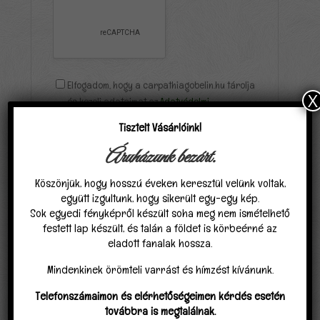
Elfogadom, hogy a carpathiagobelin.hu tárolja
X
és kezeli adataimat az
Adatvédelmi
nyilatkozat
ban találhatóak szerint.
*
Tisztelt Vásárlóink!
Áruházunk bezárt.
Köszönjük, hogy hosszú éveken keresztül velünk voltak,
együtt izgultunk, hogy sikerült egy-egy kép.
Sok egyedi fényképről készült soha meg nem ismételhető
festett lap készült, és talán a földet is körbeérné az
Kapcsolódó termékek
eladott fanalak hossza.
Mindenkinek örömteli varrást és hímzést kívánunk.
Akció!
Telefonszámaimon és elérhetőségeimen kérdés esetén
továbbra is megtalálnak.