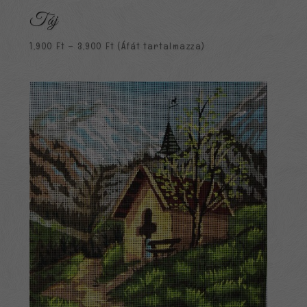
Táj
Ártartomány:
1,900
Ft
–
3,900
Ft
(Áfát tartalmazza)
1,900 Ft
-
3,900 Ft