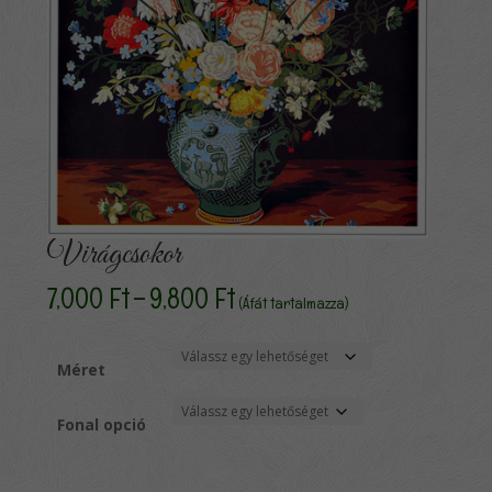
Virágcsokor
Ártartomány:
7,000
Ft
–
9,800
Ft
(Áfát tartalmazza)
7,000 Ft
-
9,800 Ft
Méret
Fonal opció