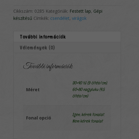
Cikkszám:
0285
Kategóriák:
Festett lap
,
Gépi
készítésű
Címkék:
csendélet
,
virágok
További információk
Vélemények (0)
További információk
30×40 tű (9 öltés/cm)
,
Méret
60×80 nagyluku (4,5
öltés/cm)
Igen, kérek fonalat
,
Fonal opció
Nem kérek fonalat