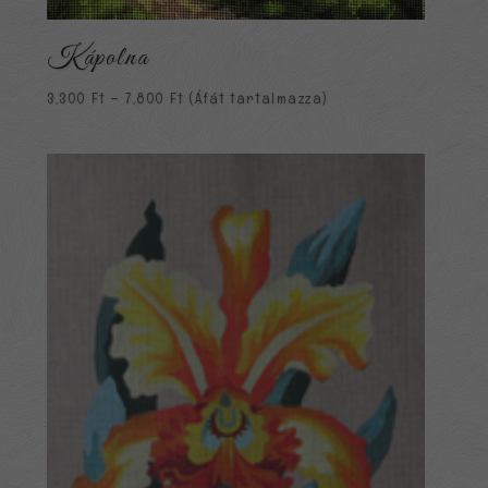
Kápolna
Ártartomány:
3,300
Ft
–
7,800
Ft
(Áfát tartalmazza)
3,300 Ft
-
7,800 Ft