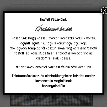
X
Kapcsolódó termékek
Tisztelt Vásárlóink!
Áruházunk bezárt.
Köszönjük, hogy hosszú éveken keresztül velünk voltak,
együtt izgultunk, hogy sikerült egy-egy kép.
Sok egyedi fényképről készült soha meg nem ismételhető
festett lap készült, és talán a földet is körbeérné az
eladott fanalak hossza.
Mindenkinek örömteli varrást és hímzést kívánunk.
Telefonszámaimon és elérhetőségeimen kérdés esetén
továbbra is megtalálnak.
Baranyainé Eta