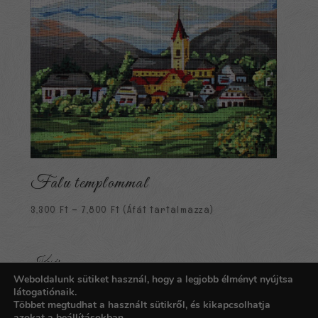
Falu templommal
Ártartomány:
3,300
Ft
–
7,800
Ft
(Áfát tartalmazza)
3,300 Ft
-
7,800 Ft
Kosár
Weboldalunk sütiket használ, hogy a legjobb élményt nyújtsa
Nincsenek termékek a kosárban.
látogatiónaik.
Többet megtudhat a használt sütikről, és kikapcsolhatja
azokat a
beállításokban
.