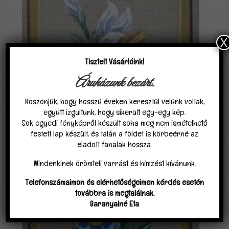
X
Tisztelt Vásárlóink!
Áruházunk bezárt.
Köszönjük, hogy hosszú éveken keresztül velünk voltak,
együtt izgultunk, hogy sikerült egy-egy kép.
Sok egyedi fényképről készült soha meg nem ismételhető
festett lap készült, és talán a földet is körbeérné az
eladott fanalak hossza.
Mindenkinek örömteli varrást és hímzést kívánunk.
Telefonszámaimon és elérhetőségeimen kérdés esetén
továbbra is megtalálnak.
Baranyainé Eta