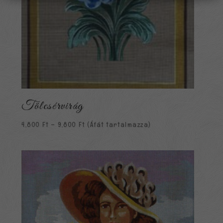
Tölcsérvirág
Ártartomány:
4,800
Ft
–
9,800
Ft
(Áfát tartalmazza)
4,800 Ft
-
9,800 Ft