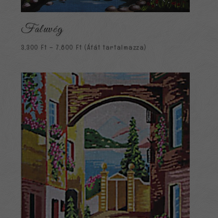
Faluvég
Ártartomány:
3,300
Ft
–
7,800
Ft
(Áfát tartalmazza)
3,300 Ft
-
7,800 Ft