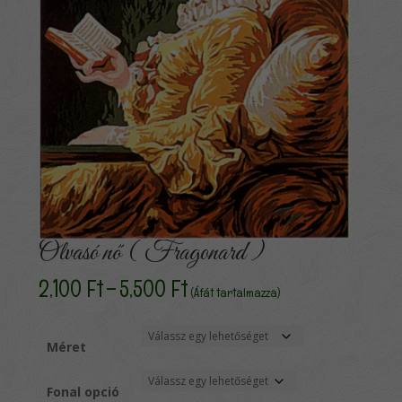
Olvasó nő ( Fragonard )
Ártartomány:
2,100
Ft
–
5,500
Ft
(Áfát tartalmazza)
2,100 Ft
-
5,500 Ft
Méret
Fonal opció