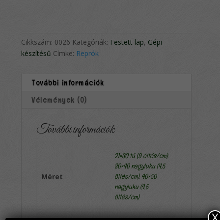
Cikkszám:
0026
Kategóriák:
Festett lap
,
Gépi
készítésű
Címke:
Reprók
További információk
Vélemények (0)
További információk
21×30 tű (9 öltés/cm)
,
30×40 nagyluku (4,5
Méret
öltés/cm)
,
40×50
nagyluku (4,5
öltés/cm)
X