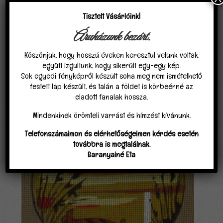
Igen, kérek fonalat
,
Fonal opció
Tisztelt Vásárlóink!
Nem kérek fonalat
Áruházunk bezárt.
Köszönjük, hogy hosszú éveken keresztül velünk voltak,
együtt izgultunk, hogy sikerült egy-egy kép.
Sok egyedi fényképről készült soha meg nem ismételhető
Kapcsolódó termékek
festett lap készült, és talán a földet is körbeérné az
eladott fanalak hossza.
Mindenkinek örömteli varrást és hímzést kívánunk.
Telefonszámaimon és elérhetőségeimen kérdés esetén
továbbra is megtalálnak.
Baranyainé Eta