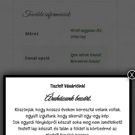
További információk
40×50 nagyluku (4,5
Méret
öltés/cm)
Igen, kérek fonalat
,
Fonal opció
Nem kérek fonalat
X
Tisztelt Vásárlóink!
Áruházunk bezárt.
Kapcsolódó termékek
Köszönjük, hogy hosszú éveken keresztül velünk voltak,
együtt izgultunk, hogy sikerült egy-egy kép.
Sok egyedi fényképről készült soha meg nem ismételhető
festett lap készült, és talán a földet is körbeérné az
eladott fanalak hossza.