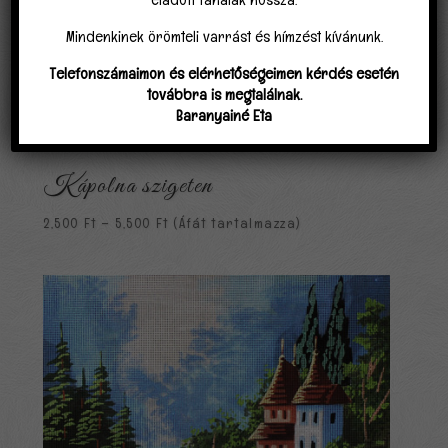
Mindenkinek örömteli varrást és hímzést kívánunk.
Telefonszámaimon és elérhetőségeimen kérdés esetén
továbbra is megtalálnak.
Baranyainé Eta
Kápolna szigeten
Ártartomány:
2,500
Ft
–
5,500
Ft
(Áfát tartalmazza)
2,500 Ft
-
5,500 Ft