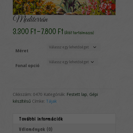
Mediterrán
Ártartomány:
3,300
Ft
–
7,800
Ft
(Áfát tartalmazza)
3,300 Ft
-
7,800 Ft
Méret
Fonal opció
Cikkszám:
0470
Kategóriák:
Festett lap
,
Gépi
készítésű
Címke:
Tájak
További információk
Vélemények (0)