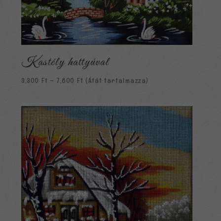
Kastély hattyúval
Ártartomány:
3,300
Ft
–
7,800
Ft
(Áfát tartalmazza)
3,300 Ft
-
7,800 Ft