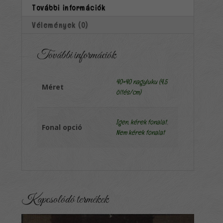
További információk
Vélemények (0)
További információk
40×40 nagyluku (4,5
Méret
öltés/cm)
Igen, kérek fonalat
,
Fonal opció
Nem kérek fonalat
Kapcsolódó termékek