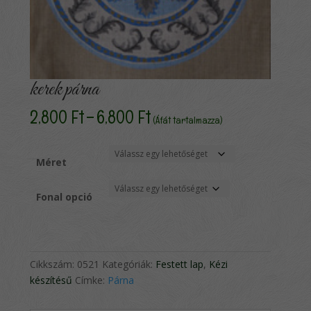
kerek párna
Ártartomány:
2,800
Ft
–
6,800
Ft
(Áfát tartalmazza)
2,800 Ft
-
6,800 Ft
Méret
Fonal opció
Cikkszám:
0521
Kategóriák:
Festett lap
,
Kézi
készítésű
Címke:
Párna