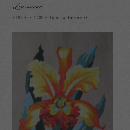
Zsuzsanna
Ártartomány:
3,300
Ft
–
7,800
Ft
(Áfát tartalmazza)
3,300 Ft
-
7,800 Ft