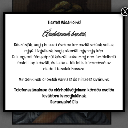
X
Tisztelt Vásárlóink!
Áruházunk bezárt.
Köszönjük, hogy hosszú éveken keresztül velünk voltak,
együtt izgultunk, hogy sikerült egy-egy kép.
Sok egyedi fényképről készült soha meg nem ismételhető
festett lap készült, és talán a földet is körbeérné az
eladott fanalak hossza.
Mindenkinek örömteli varrást és hímzést kívánunk.
Telefonszámaimon és elérhetőségeimen kérdés esetén
továbbra is megtalálnak.
Baranyainé Eta