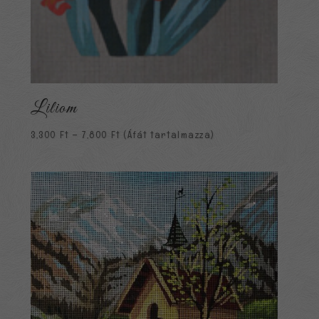
Liliom
Ártartomány:
3,300
Ft
–
7,800
Ft
(Áfát tartalmazza)
3,300 Ft
-
7,800 Ft