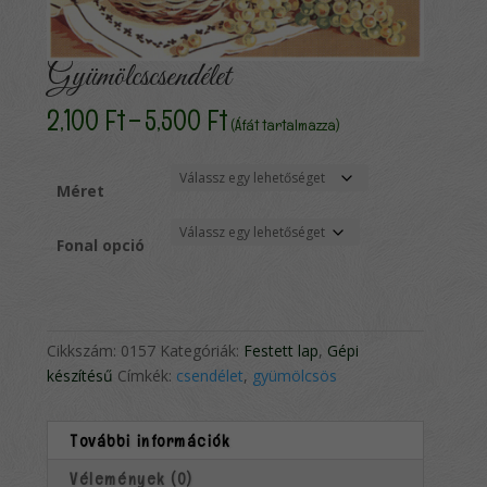
Gyümölcscsendélet
Ártartomány:
2,100
Ft
–
5,500
Ft
(Áfát tartalmazza)
2,100 Ft
-
5,500 Ft
Méret
Fonal opció
Cikkszám:
0157
Kategóriák:
Festett lap
,
Gépi
készítésű
Címkék:
csendélet
,
gyümölcsös
További információk
Vélemények (0)