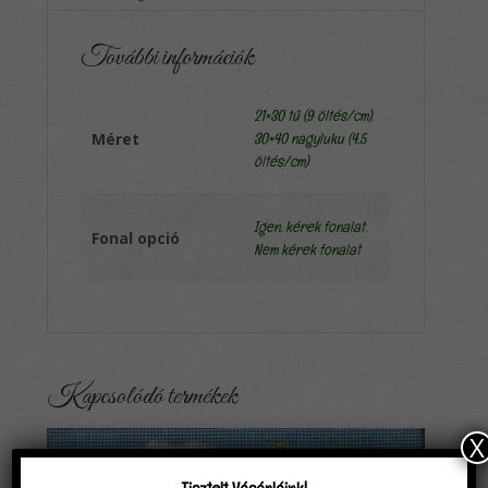
További információk
21×30 tű (9 öltés/cm)
,
Méret
30×40 nagyluku (4,5
öltés/cm)
Igen, kérek fonalat
,
Fonal opció
Nem kérek fonalat
Kapcsolódó termékek
X