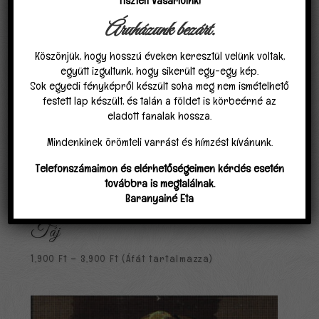
Tisztelt Vásárlóink!
Áruházunk bezárt.
Köszönjük, hogy hosszú éveken keresztül velünk voltak,
együtt izgultunk, hogy sikerült egy-egy kép.
Sok egyedi fényképről készült soha meg nem ismételhető
festett lap készült, és talán a földet is körbeérné az
eladott fanalak hossza.
Mindenkinek örömteli varrást és hímzést kívánunk.
Telefonszámaimon és elérhetőségeimen kérdés esetén
továbbra is megtalálnak.
Baranyainé Eta
Táj
Ártartomány:
1,900
Ft
–
3,900
Ft
(Áfát tartalmazza)
1,900 Ft
-
3,900 Ft