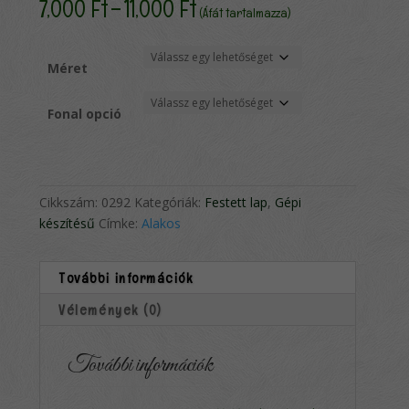
Ártartomány:
7,000
Ft
–
11,000
Ft
(Áfát tartalmazza)
7,000 Ft
-
11,000 Ft
Méret
Fonal opció
Cikkszám:
0292
Kategóriák:
Festett lap
,
Gépi
készítésű
Címke:
Alakos
További információk
Vélemények (0)
További információk