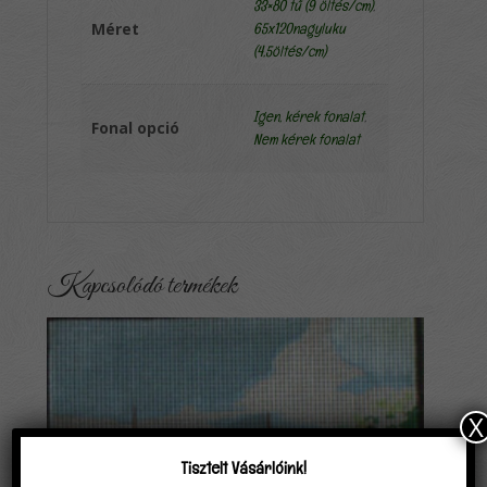
33×80 tű (9 öltés/cm)
,
Méret
65x120nagyluku
(4,5öltés/cm)
Igen, kérek fonalat
,
Fonal opció
Nem kérek fonalat
Kapcsolódó termékek
X
Tisztelt Vásárlóink!