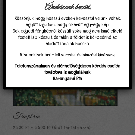
Áruházunk bezárt.
Köszönjük, hogy hosszú éveken keresztül velünk voltak,
együtt izgultunk, hogy sikerült egy-egy kép.
Sok egyedi fényképről készült soha meg nem ismételhető
festett lap készült, és talán a földet is körbeérné az
eladott fanalak hossza.
Mindenkinek örömteli varrást és hímzést kívánunk.
Telefonszámaimon és elérhetőségeimen kérdés esetén
továbbra is megtalálnak.
Baranyainé Eta
Templom
Ártartomány:
2,500
Ft
–
5,500
Ft
(Áfát tartalmazza)
2,500 Ft