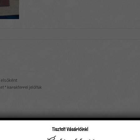
 elsőként
ket
*
karakterrel jelöltük
Tisztelt Vásárlóink!