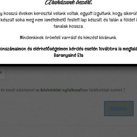
Áruházunk bezárt.
y hosszú éveken keresztül velünk voltak, együtt izgultunk, hogy sikerü
észült soha meg nem ismételhető festett lap készült, és talán a földet
fanalak hossza.
Mindenkinek örömteli varrást és hímzést kívánunk.
fonszámaimon és elérhetőségeimen kérdés esetén továbbra is megtalá
Baranyainé Eta
 és kezeli adataimat az
Adatvédelmi nyilatkozat
ban találhatóak szerint.
*