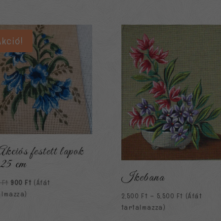
Akció!
Akciós festett lapok
25 cm
Ikebana
Original
Current
0
Ft
900
Ft
(Áfát
price
price
almazza)
Ártartomán
2,500
Ft
–
5,500
Ft
(Áfát
was:
is:
2,500 Ft
tartalmazza)
1,500 Ft.
900 Ft.
-