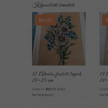
Kapcsolódó termékek
Akció!
12 Akciós festett lapok
13 
20×25 cm
20×
Original
Current
1,500
Ft
900
Ft
(Áfát
1,50
price
price
tartalmazza)
tart
was:
is:
1,500 Ft.
900 Ft.