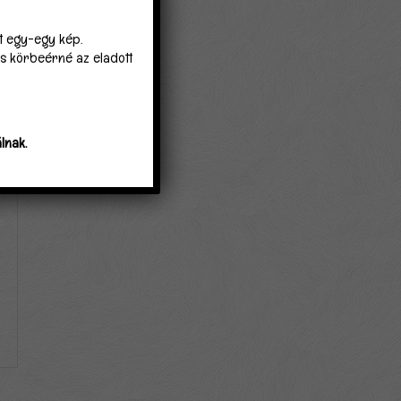
lt egy-egy kép.
 is körbeérné az eladott
lnak.