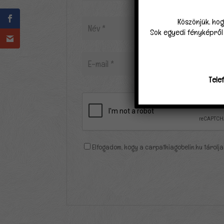
Köszönjük, hog
Sok egyedi fényképről k
Tele
Elfogadom, hogy a carpathiagobelin.hu tárolja