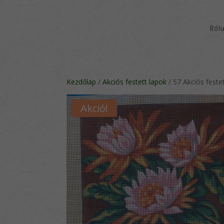
Ról
Kezdőlap
/
Akciós festett lapok
/ 57 Akciós feste
Akció!