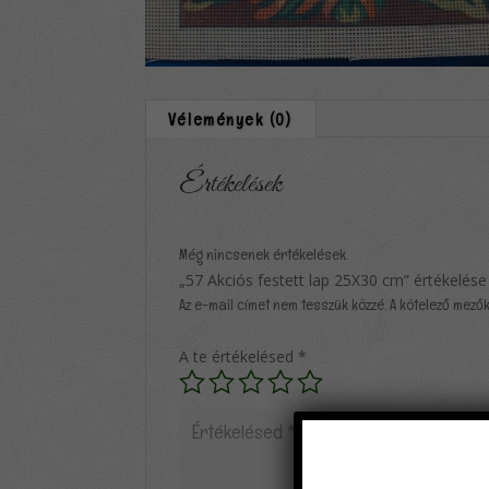
Vélemények (0)
Értékelések
Még nincsenek értékelések.
„57 Akciós festett lap 25X30 cm” értékelése
Az e-mail címet nem tesszük közzé.
A kötelező mező
A te értékelésed
*