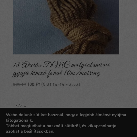
18 Akciós DMC molytalanított
gyajú hímző fonal 10m/motring
Original
Current
300
Ft
100
Ft
(Áfát tartalmazza)
price
price
was:
is:
300 Ft.
100 Ft.
Kosár
Weboldalunk sütiket használ, hogy a legjobb élményt nyújtsa
Nincsenek termékek a kosárban.
látogatiónaik.
Többet megtudhat a használt sütikről, és kikapcsolhatja
azokat a
beállításokban
.