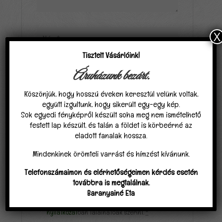
X
Tisztelt Vásárlóink!
Áruházunk bezárt.
Köszönjük, hogy hosszú éveken keresztül velünk voltak,
együtt izgultunk, hogy sikerült egy-egy kép.
Sok egyedi fényképről készült soha meg nem ismételhető
festett lap készült, és talán a földet is körbeérné az
eladott fanalak hossza.
Mindenkinek örömteli varrást és hímzést kívánunk.
Telefonszámaimon és elérhetőségeimen kérdés esetén
továbbra is megtalálnak.
Elfogadom, hogy a carpathiagobelin.hu tárolja
Baranyainé Eta
és kezeli adataimat az
Adatvédelmi
nyilatkozat
ban találhatóak szerint.
*