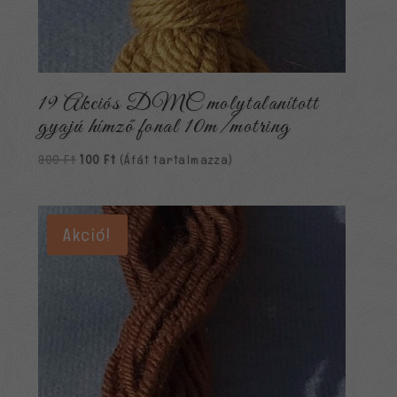
19 Akciós DMC molytalanított
gyajú hímző fonal 10m/motring
Original
Current
300
Ft
100
Ft
(Áfát tartalmazza)
price
price
was:
is:
300 Ft.
100 Ft.
Akció!