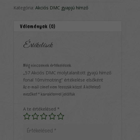
Kategória:
Akciós DMC gyapjú hímző
Vélemények (0)
Értékelések
Még nincsenek értékelések.
„57 Akciós DMC molytalanított gyajú hímző
fonal 10m/motring” értékelése elsőként
Az e-mail címet nem tesszük közzé.
A kötelező
mezőket
*
karakterrel jelöltük
A te értékelésed
*