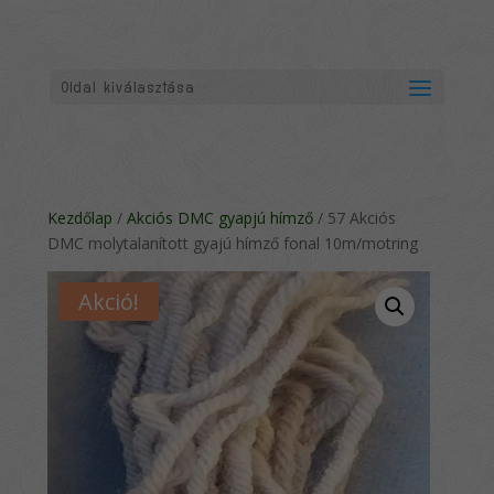
Oldal kiválasztása
Kezdőlap
/
Akciós DMC gyapjú hímző
/ 57 Akciós
DMC molytalanított gyajú hímző fonal 10m/motring
Akció!