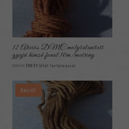
12 Akciós DMC molytalanított
gyajú hímző fonal 10m/motring
Original
Current
300
Ft
100
Ft
(Áfát tartalmazza)
price
price
was:
is:
300 Ft.
100 Ft.
Akció!