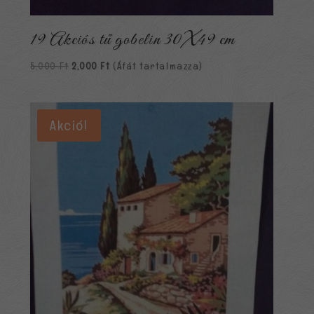
19 Akciós tű gobelin 30X49 cm
Original
Current
5,000
Ft
2,000
Ft
(Áfát tartalmazza)
price
price
was:
is:
5,000 Ft.
2,000 Ft.
Akció!