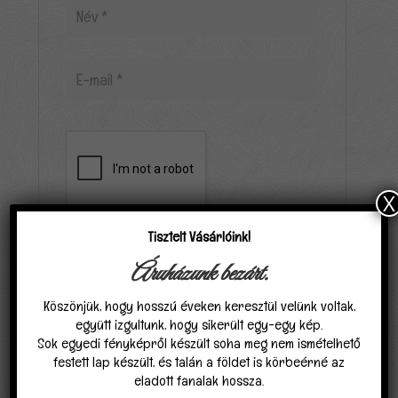
X
Tisztelt Vásárlóink!
Áruházunk bezárt.
Elfogadom, hogy a carpathiagobelin.hu tárolja
Köszönjük, hogy hosszú éveken keresztül velünk voltak,
és kezeli adataimat az
Adatvédelmi
együtt izgultunk, hogy sikerült egy-egy kép.
nyilatkozat
ban találhatóak szerint.
*
Sok egyedi fényképről készült soha meg nem ismételhető
festett lap készült, és talán a földet is körbeérné az
eladott fanalak hossza.