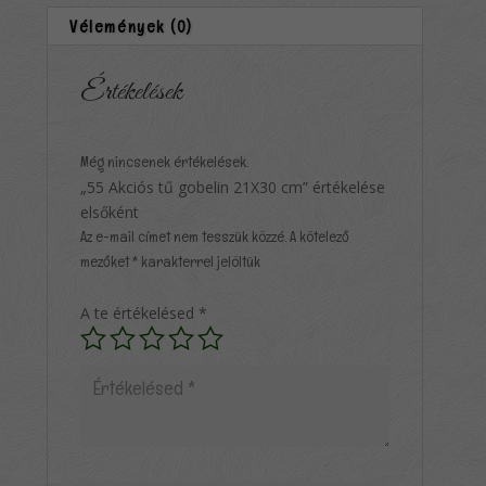
Vélemények (0)
Értékelések
Még nincsenek értékelések.
„55 Akciós tű gobelin 21X30 cm” értékelése
elsőként
Az e-mail címet nem tesszük közzé.
A kötelező
mezőket
*
karakterrel jelöltük
A te értékelésed
*