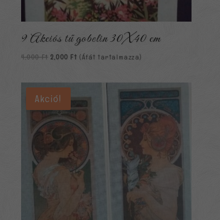
9 Akciós tű gobelin 30X40 cm
Original
Current
4,000
Ft
2,000
Ft
(Áfát tartalmazza)
price
price
was:
is:
4,000 Ft.
2,000 Ft.
Akció!