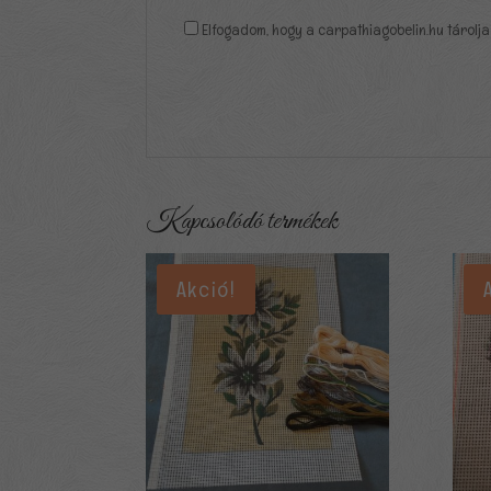
Elfogadom, hogy a carpathiagobelin.hu tárolja
Kapcsolódó termékek
Akció!