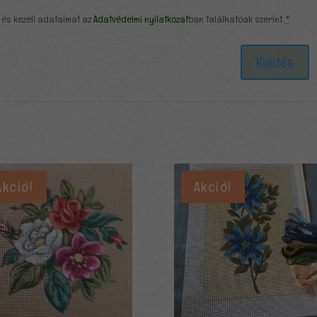
 és kezeli adataimat az
Adatvédelmi nyilatkozat
ban találhatóak szerint.
*
Akció!
Akció!