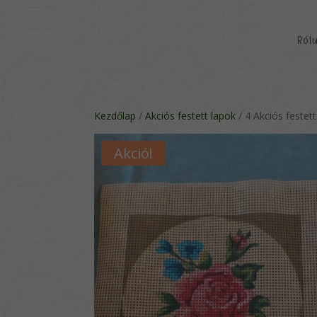
Ról
Kezdőlap
/
Akciós festett lapok
/ 4 Akciós festet
Akció!