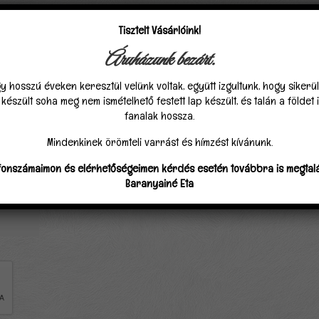
ket
*
karakterrel jelöltük
Tisztelt Vásárlóink!
Áruházunk bezárt.
y hosszú éveken keresztül velünk voltak, együtt izgultunk, hogy sikerü
észült soha meg nem ismételhető festett lap készült, és talán a földet
fanalak hossza.
Mindenkinek örömteli varrást és hímzést kívánunk.
fonszámaimon és elérhetőségeimen kérdés esetén továbbra is megtalá
Baranyainé Eta