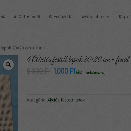
unk
A Gobelinről
Varróiskola
Webáruház
Kapcs
t lapok 20×20 cm + fonal
4 Akciós festett lapok 20×20 cm + fonal
Original
Current
2,000
Ft
1,000
Ft
(Áfát tartalmazza)
price
price
was:
is:
2,000 Ft.
1,000 Ft.
Kategória:
Akciós festett lapok