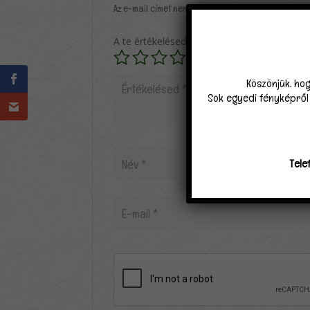
Az e-mail címet nem tesszük közzé.
A kötelező mező
A te értékelésed
*
Köszönjük, hog
Sok egyedi fényképről k
Tele