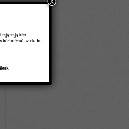
X
lt egy-egy kép.
 is körbeérné az eladott
lnak.