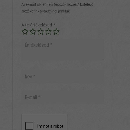
Az e-mail címet nem tesszük közzé.
A kötelező
mezőket
*
karakterrel jelöltük
A te értékelésed
*