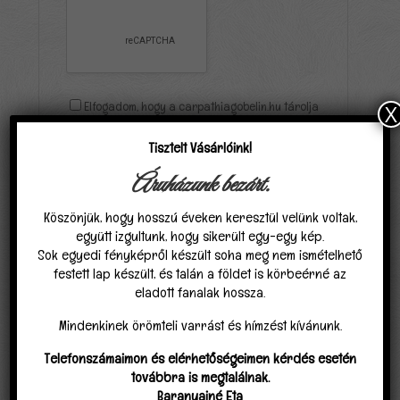
Elfogadom, hogy a carpathiagobelin.hu tárolja
X
és kezeli adataimat az
Adatvédelmi
Tisztelt Vásárlóink!
nyilatkozat
ban találhatóak szerint.
*
Áruházunk bezárt.
Köszönjük, hogy hosszú éveken keresztül velünk voltak,
együtt izgultunk, hogy sikerült egy-egy kép.
Sok egyedi fényképről készült soha meg nem ismételhető
festett lap készült, és talán a földet is körbeérné az
eladott fanalak hossza.
Kapcsolódó termékek
Mindenkinek örömteli varrást és hímzést kívánunk.
Akció!
Telefonszámaimon és elérhetőségeimen kérdés esetén
továbbra is megtalálnak.
Baranyainé Eta