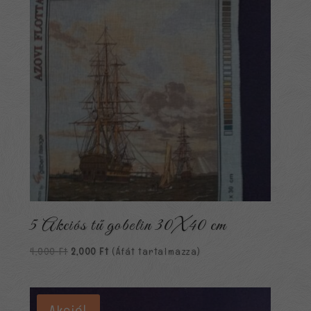
5 Akciós tű gobelin 30X40 cm
Original
Current
4,000
Ft
2,000
Ft
(Áfát tartalmazza)
price
price
was:
is:
4,000 Ft.
2,000 Ft.
Akció!