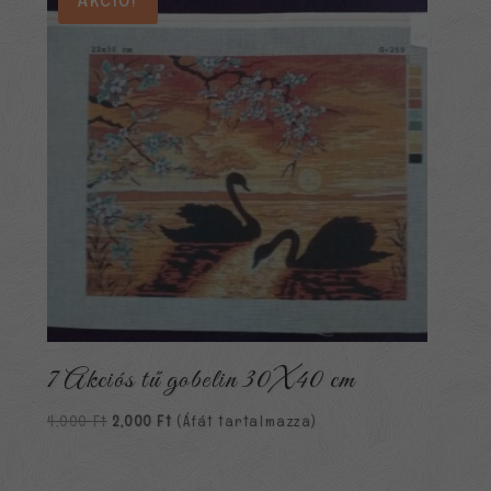
7 Akciós tű gobelin 30X40 cm
Original
Current
4,000
Ft
2,000
Ft
(Áfát tartalmazza)
price
price
was:
is: