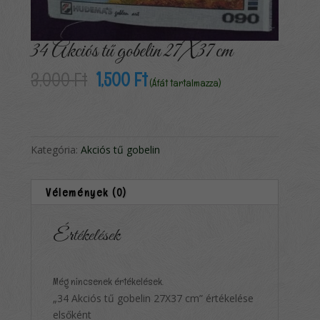
34 Akciós tű gobelin 27X37 cm
Original
Current
3,000
Ft
1,500
Ft
(Áfát tartalmazza)
price
price
was:
is:
3,000 Ft.
1,500 Ft.
Kategória:
Akciós tű gobelin
Vélemények (0)
Értékelések
Még nincsenek értékelések.
„34 Akciós tű gobelin 27X37 cm” értékelése
elsőként