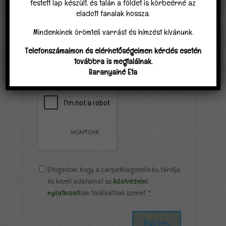
festett lap készült, és talán a földet is körbeérné az
eladott fanalak hossza.
Mindenkinek örömteli varrást és hímzést kívánunk.
Telefonszámaimon és elérhetőségeimen kérdés esetén
továbbra is megtalálnak.
Baranyainé Eta
Elfogadom, hogy a carpathiagobelin.hu tárolja
és kezeli adataimat az
Adatvédelmi
nyilatkozat
ban találhatóak szerint.
*