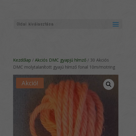
Oldal kiválasztása
Kezdőlap
/
Akciós DMC gyapjú hímző
/ 30 Akciós
DMC molytalanított gyajú hímző fonal 10m/motring
Akció!