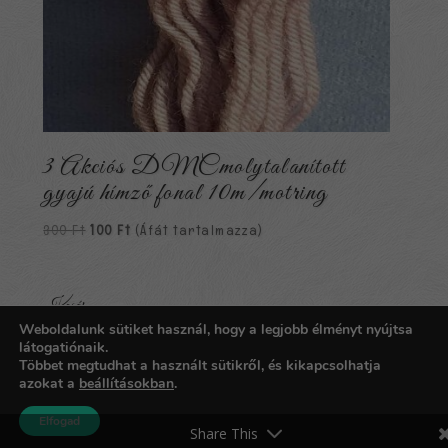
3 Akciós DMCmolytalanított
gyajú hímző fonal 10m/motring
Original
Current
300
Ft
100
Ft
(Áfát tartalmazza)
price
price
was:
is:
300 Ft.
100 Ft.
Kosár
Weboldalunk sütiket használ, hogy a legjobb élményt nyújtsa
Nincsenek termékek a kosárban.
látogatiónaik.
Többet megtudhat a használt sütikről, és kikapcsolhatja
azokat a
beállításokban
.
Copyright © 2026
Carpathia Gobelin
| Fejlesztő:
imoc.hu
Elfogad
Share This
https://www.adelaidemarble.com.au/slot-bonus-new-member/