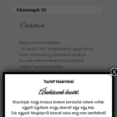
Vélemények (0)
Értékelések
Még nincsenek értékelések.
„30 Akciós DMC molytalanított gyajú hímző
fonal 10m/motring” értékelése elsőként
Az e-mail címet nem tesszük közzé.
A kötelező
mezőket
*
karakterrel jelöltük
X
A te értékelésed
*
Tisztelt Vásárlóink!
Áruházunk bezárt.
Köszönjük, hogy hosszú éveken keresztül velünk voltak,
együtt izgultunk, hogy sikerült egy-egy kép.
Sok egyedi fényképről készült soha meg nem ismételhető