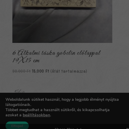
6 Alkalmi táska gobelin előlappal
19X15 cm
Original
Current
30,000
Ft
15,000
Ft
(Áfát tartalmazza)
price
price
was:
is:
30,000 Ft.
15,000 Ft.
Kosár
Weboldalunk sütiket használ, hogy a legjobb élményt nyújtsa
Nincsenek termékek a kosárban.
látogatiónaik.
Többet megtudhat a használt sütikről, és kikapcsolhatja
azokat a
beállításokban
.
Copyright © 2026
Carpathia Gobelin
| Fejlesztő:
imoc.hu
Elfogad