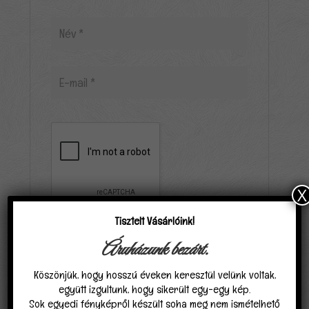
X
Tisztelt Vásárlóink!
Elfogadom, hogy a carpathiagobelin.hu tárolja
Áruházunk bezárt.
és kezeli adataimat az
Adatvédelmi
Köszönjük, hogy hosszú éveken keresztül velünk voltak,
nyilatkozat
ban találhatóak szerint.
*
együtt izgultunk, hogy sikerült egy-egy kép.
Sok egyedi fényképről készült soha meg nem ismételhető