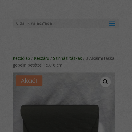
Oldal kiválasztása
Kezdőlap
/
Készáru
/
Színházi táskák
/ 3 Alkalmi táska
gobelin betéttel 15X16 cm
Akció!