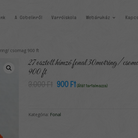
unk
A Gobelinről
Varróiskola
Webáruház
Kapcs
ring/ csomag 900 ft
27 osztott hímző fonal 30motring/ csom
900 ft
Original
Current
3,000
Ft
900
Ft
(Áfát tartalmazza)
price
price
was:
is:
3,000 Ft.
900 Ft.
Kategória:
Fonal