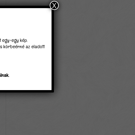
X
lt egy-egy kép.
 is körbeérné az eladott
lnak.