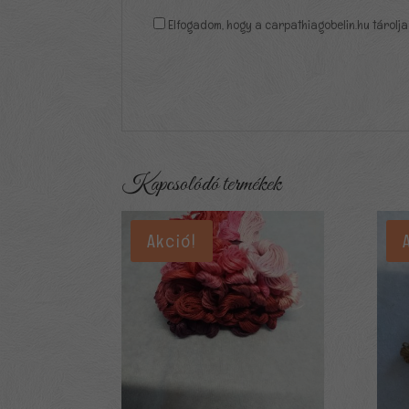
Elfogadom, hogy a carpathiagobelin.hu tárolja
Kapcsolódó termékek
Akció!