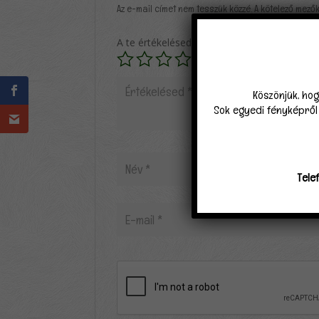
Az e-mail címet nem tesszük közzé.
A kötelező mező
A te értékelésed
*
Köszönjük, hog
Sok egyedi fényképről k
Tele