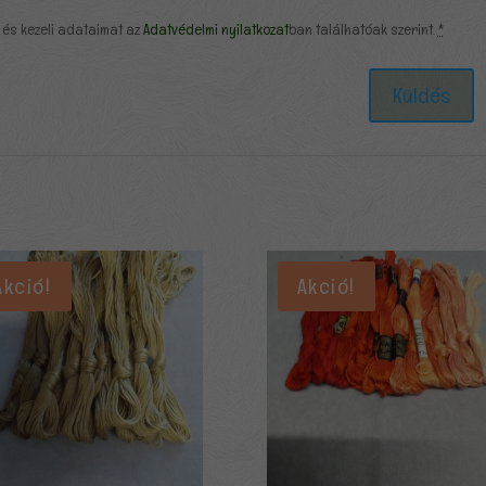
 és kezeli adataimat az
Adatvédelmi nyilatkozat
ban találhatóak szerint.
*
Akció!
Akció!