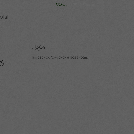
Fiókom
0 Elemek
olat
Kosár
Nincsenek termékek a kosárban.
ag