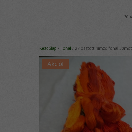
Ról
Kezdőlap
/
Fonal
/ 27 osztott hímző fonal 30mot
Akció!