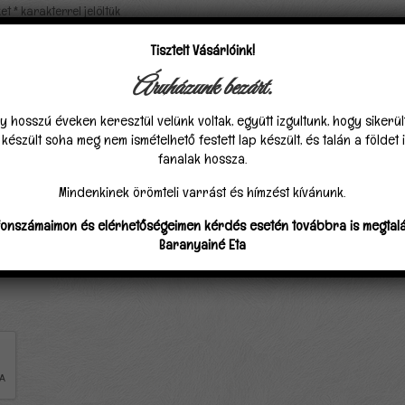
ket
*
karakterrel jelöltük
Tisztelt Vásárlóink!
Áruházunk bezárt.
y hosszú éveken keresztül velünk voltak, együtt izgultunk, hogy sikerü
észült soha meg nem ismételhető festett lap készült, és talán a földet
fanalak hossza.
Mindenkinek örömteli varrást és hímzést kívánunk.
fonszámaimon és elérhetőségeimen kérdés esetén továbbra is megtalá
Baranyainé Eta