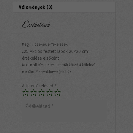
Vélemények (0)
Értékelések
Még nincsenek értékelések.
„25 Akciós festett lapok 20×20 cm”
értékelése elsőként
Az e-mail címet nem tesszük közzé.
A kötelező
mezőket
*
karakterrel jelöltük
A te értékelésed
*