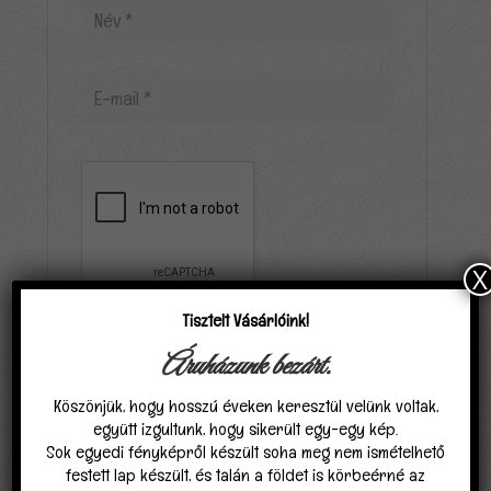
X
Tisztelt Vásárlóink!
Elfogadom, hogy a carpathiagobelin.hu tárolja
Áruházunk bezárt.
és kezeli adataimat az
Adatvédelmi
nyilatkozat
ban találhatóak szerint.
*
Köszönjük, hogy hosszú éveken keresztül velünk voltak,
együtt izgultunk, hogy sikerült egy-egy kép.
Sok egyedi fényképről készült soha meg nem ismételhető
festett lap készült, és talán a földet is körbeérné az