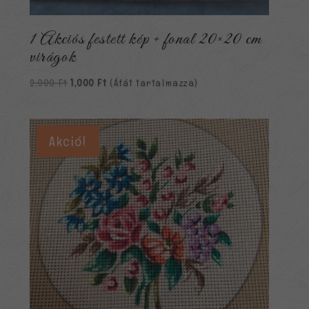
1 Akciós festett kép + fonal 20×20 cm
virágok
Original
Current
2,000
Ft
1,000
Ft
(Áfát tartalmazza)
price
price
was:
is:
2,000 Ft.
1,000 Ft.
Akció!