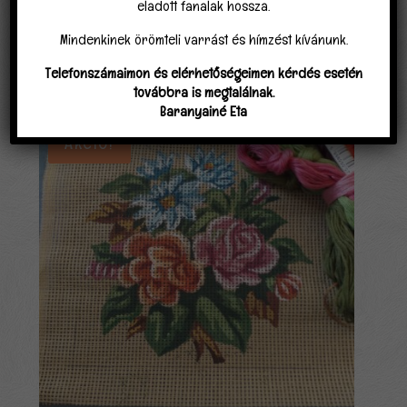
eladott fanalak hossza.
Mindenkinek örömteli varrást és hímzést kívánunk.
Telefonszámaimon és elérhetőségeimen kérdés esetén
Kapcsolódó termékek
továbbra is megtalálnak.
Baranyainé Eta
Akció!