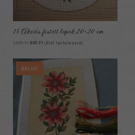
15 Akciós festett lapok 20×20 cm
Original
Current
1,200
Ft
800
Ft
(Áfát tartalmazza)
price
price
was:
is:
1,200 Ft.
800 Ft.
Akció!