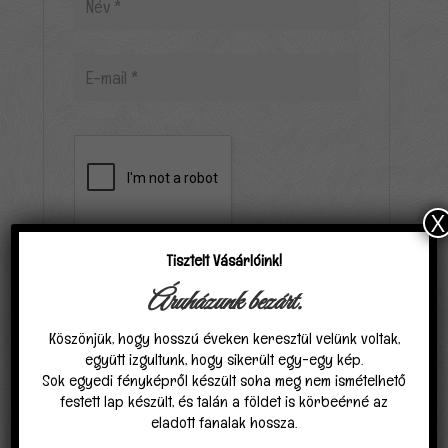
X
Tisztelt Vásárlóink!
Áruházunk bezárt.
Elfogadom, hogy a carpathiagobelin.hu tárolja
és kezeli adataimat az
Adatvédelmi
Köszönjük, hogy hosszú éveken keresztül velünk voltak,
nyilatkozat
ban találhatóak szerint.
*
együtt izgultunk, hogy sikerült egy-egy kép.
Sok egyedi fényképről készült soha meg nem ismételhető
festett lap készült, és talán a földet is körbeérné az
eladott fanalak hossza.