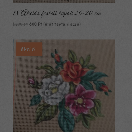
18 Akciós festett lapok 20×20 cm
Original
Current
1,200
Ft
800
Ft
(Áfát tartalmazza)
price
price
was:
is:
1,200 Ft.
800 Ft.
Akció!