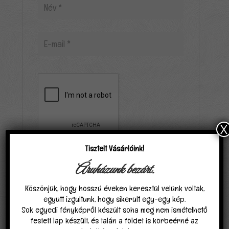
X
Tisztelt Vásárlóink!
Elfogadom, hogy a carpathiagobelin.hu tárolja
Áruházunk bezárt.
és kezeli adataimat az
Adatvédelmi
nyilatkozat
ban találhatóak szerint.
*
Köszönjük, hogy hosszú éveken keresztül velünk voltak,
együtt izgultunk, hogy sikerült egy-egy kép.
Sok egyedi fényképről készült soha meg nem ismételhető
festett lap készült, és talán a földet is körbeérné az