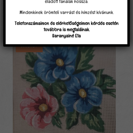
eladott fanalak hossza.
Mindenkinek örömteli varrást és hímzést kívánunk.
Telefonszámaimon és elérhetőségeimen kérdés esetén
Kapcsolódó termékek
továbbra is megtalálnak.
Baranyainé Eta
Akció!