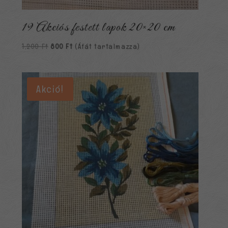
19 Akciós festett lapok 20×20 cm
Original
Current
1,200
Ft
800
Ft
(Áfát tartalmazza)
price
price
was:
is:
1,200 Ft.
800 Ft.
Akció!