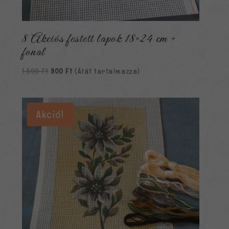
8 Akciós festett lapok 18×24 cm +
fonal
Original
Current
1,500
Ft
900
Ft
(Áfát tartalmazza)
price
price
was:
is:
1,500 Ft.
900 Ft.
Akció!