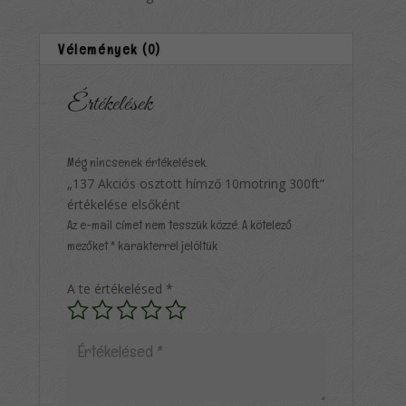
Vélemények (0)
Értékelések
Még nincsenek értékelések.
„137 Akciós osztott hímző 10motring 300ft”
értékelése elsőként
Az e-mail címet nem tesszük közzé.
A kötelező
mezőket
*
karakterrel jelöltük
A te értékelésed
*