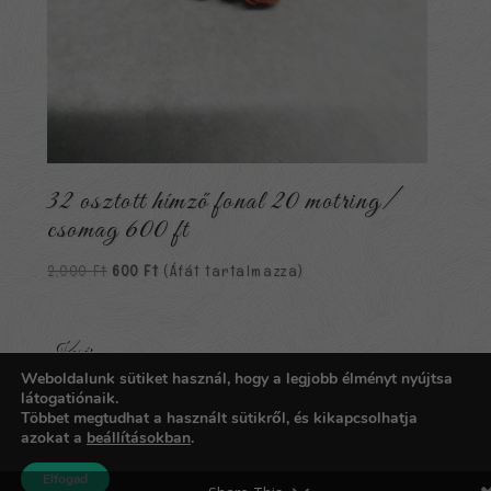
32 osztott hímző fonal 20 motring/
csomag 600 ft
Original
Current
2,000
Ft
600
Ft
(Áfát tartalmazza)
price
price
was:
is:
2,000 Ft.
600 Ft.
Kosár
Weboldalunk sütiket használ, hogy a legjobb élményt nyújtsa
Nincsenek termékek a kosárban.
látogatiónaik.
Többet megtudhat a használt sütikről, és kikapcsolhatja
azokat a
beállításokban
.
Copyright © 2026
Carpathia Gobelin
| Fejlesztő:
imoc.hu
Elfogad