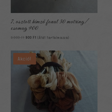
7, osztott hímző fonal 30 motring/
csomag 900
Original
Current
3,000
Ft
900
Ft
(Áfát tartalmazza)
price
price
was:
is:
3,000 Ft.
900 Ft.
Akció!