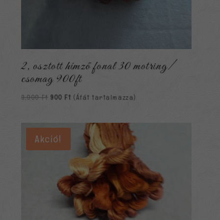
2, osztott hímző fonal 30 motring/
csomag 900ft
Original
Current
3,000
Ft
900
Ft
(Áfát tartalmazza)
price
price
was:
is:
3,000 Ft.
900 Ft.
Akció!