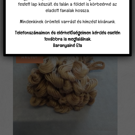
festett lap készült, és talán a földet is körbeérné az
eladott fanalak hossza.
Mindenkinek örömteli varrást és hímzést kívánunk.
Telefonszámaimon és elérhetőségeimen kérdés esetén
Kapcsolódó termékek
továbbra is megtalálnak.
Baranyainé Eta
Akció!