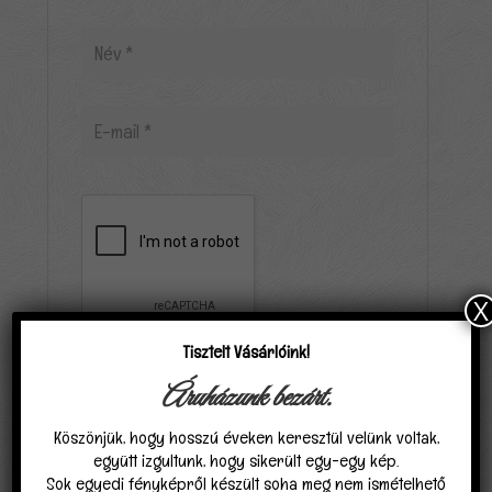
X
Tisztelt Vásárlóink!
Elfogadom, hogy a carpathiagobelin.hu tárolja
Áruházunk bezárt.
és kezeli adataimat az
Adatvédelmi
Köszönjük, hogy hosszú éveken keresztül velünk voltak,
nyilatkozat
ban találhatóak szerint.
*
együtt izgultunk, hogy sikerült egy-egy kép.
Sok egyedi fényképről készült soha meg nem ismételhető