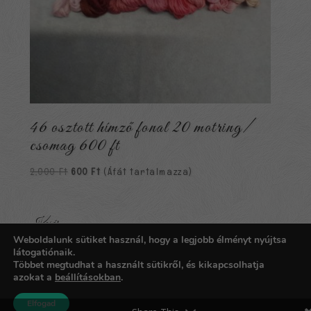
46 osztott hímző fonal 20 motring/
csomag 600 ft
Original
Current
2,000
Ft
600
Ft
(Áfát tartalmazza)
price
price
was:
is:
2,000 Ft.
600 Ft.
Kosár
Weboldalunk sütiket használ, hogy a legjobb élményt nyújtsa
Nincsenek termékek a kosárban.
látogatiónaik.
Többet megtudhat a használt sütikről, és kikapcsolhatja
azokat a
beállításokban
.
Copyright © 2026
Carpathia Gobelin
| Fejlesztő:
imoc.hu
Elfogad