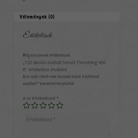
Vélemények (0)
Értékelések
Még nincsenek értékelések.
„132 Akciós osztott hímző 15motring 450
ft” értékelése elsőként
Az e-mail címet nem tesszük közzé.
A kötelező
mezőket
*
karakterrel jelöltük
A te értékelésed
*