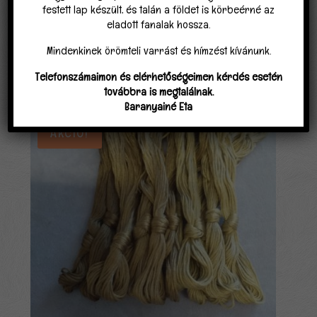
festett lap készült, és talán a földet is körbeérné az
eladott fanalak hossza.
Mindenkinek örömteli varrást és hímzést kívánunk.
Telefonszámaimon és elérhetőségeimen kérdés esetén
Kapcsolódó termékek
továbbra is megtalálnak.
Baranyainé Eta
Akció!