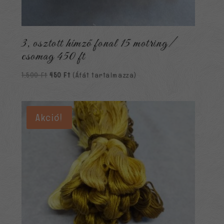
3, osztott hímző fonal 15 motring/
csomag 450 ft
Original
Current
1,500
Ft
450
Ft
(Áfát tartalmazza)
price
price
was:
is:
1,500 Ft.
450 Ft.
Akció!