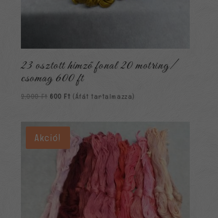
23 osztott hímző fonal 20 motring/
csomag 600 ft
Original
Current
2,000
Ft
600
Ft
(Áfát tartalmazza)
price
price
was:
is:
2,000 Ft.
600 Ft.
Akció!