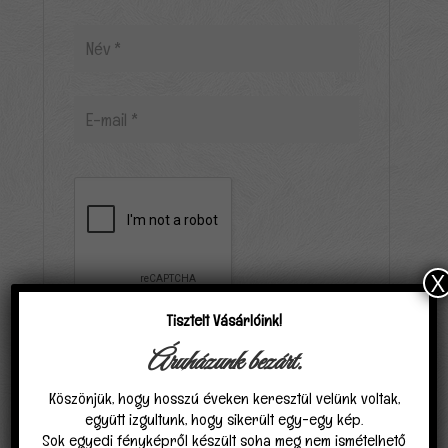
X
Tisztelt Vásárlóink!
Elfogadom, hogy a carpathiagobelin.hu tárolja
Áruházunk bezárt.
és kezeli adataimat az
Adatvédelmi
Köszönjük, hogy hosszú éveken keresztül velünk voltak,
nyilatkozat
ban találhatóak szerint.
*
együtt izgultunk, hogy sikerült egy-egy kép.
Sok egyedi fényképről készült soha meg nem ismételhető