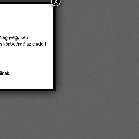
X
lt egy-egy kép.
 is körbeérné az eladott
lnak.