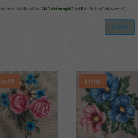
 és kezeli adataimat az
Adatvédelmi nyilatkozat
ban találhatóak szerint.
*
Akció!
Akció!