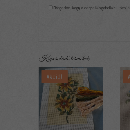
Elfogadom, hogy a carpathiagobelin.hu tárolja
Kapcsolódó termékek
Akció!