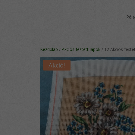
Ról
Kezdőlap
/
Akciós festett lapok
/ 12 Akciós feste
Akció!