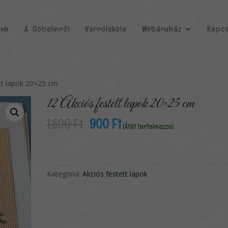
unk
A Gobelinről
Varróiskola
Webáruház
Kapcs
tt lapok 20×25 cm
12 Akciós festett lapok 20×25 cm
Original
Current
1,500
Ft
900
Ft
(Áfát tartalmazza)
price
price
was:
is:
1,500 Ft.
900 Ft.
Kategória:
Akciós festett lapok