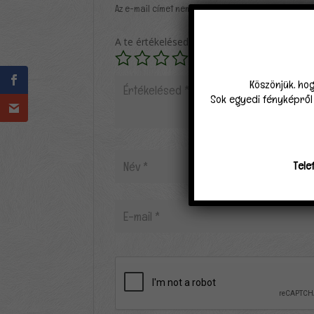
Az e-mail címet nem tesszük közzé.
A kötelező mező
A te értékelésed
*
Köszönjük, hog
Sok egyedi fényképről k
Tele