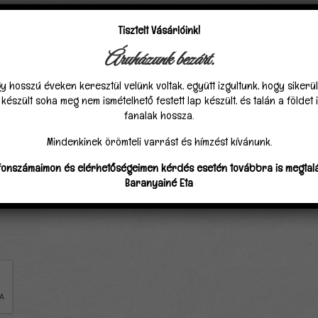
ket
*
karakterrel jelöltük
Tisztelt Vásárlóink!
Áruházunk bezárt.
y hosszú éveken keresztül velünk voltak, együtt izgultunk, hogy sikerü
észült soha meg nem ismételhető festett lap készült, és talán a földet
fanalak hossza.
Mindenkinek örömteli varrást és hímzést kívánunk.
fonszámaimon és elérhetőségeimen kérdés esetén továbbra is megtalá
Baranyainé Eta