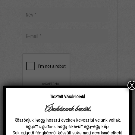
X
Tisztelt Vásárlóink!
Elfogadom, hogy a carpathiagobelin.hu tárolja
Áruházunk bezárt.
és kezeli adataimat az
Adatvédelmi
Köszönjük, hogy hosszú éveken keresztül velünk voltak,
nyilatkozat
ban találhatóak szerint.
*
együtt izgultunk, hogy sikerült egy-egy kép.
Sok egyedi fényképről készült soha meg nem ismételhető