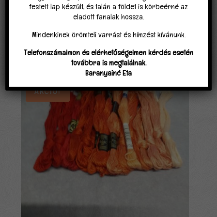
festett lap készült, és talán a földet is körbeérné az
eladott fanalak hossza.
Mindenkinek örömteli varrást és hímzést kívánunk.
Telefonszámaimon és elérhetőségeimen kérdés esetén
Kapcsolódó termékek
továbbra is megtalálnak.
Baranyainé Eta
Akció!