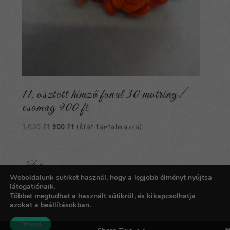
11, osztott hímző fonal 30 motring/
csomag 900 ft
Original
Current
3,000
Ft
900
Ft
(Áfát tartalmazza)
price
price
was:
is:
3,000 Ft.
900 Ft.
Kosár
Weboldalunk sütiket használ, hogy a legjobb élményt nyújtsa
Nincsenek termékek a kosárban.
látogatiónaik.
Többet megtudhat a használt sütikről, és kikapcsolhatja
azokat a
beállításokban
.
Copyright © 2026
Carpathia Gobelin
| Fejlesztő:
imoc.hu
Elfogad