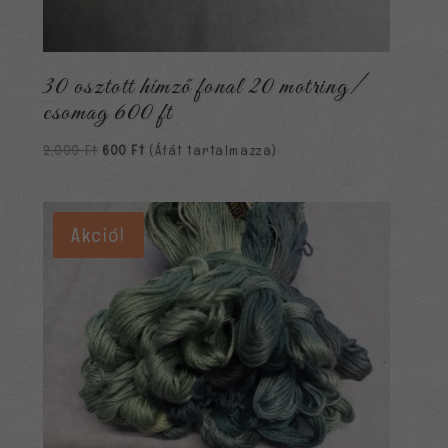
30 osztott hímző fonal 20 motring/
csomag 600 ft
Original
Current
2,000
Ft
600
Ft
(Áfát tartalmazza)
price
price
was:
is:
2,000 Ft.
600 Ft.
Akció!