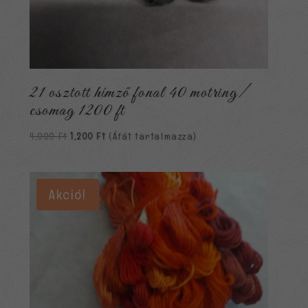
21 osztott hímző fonal 40 motring/
csomag 1200 ft
Original
Current
4,000
Ft
1,200
Ft
(Áfát tartalmazza)
price
price
was:
is:
4,000 Ft.
1,200 Ft.
Akció!