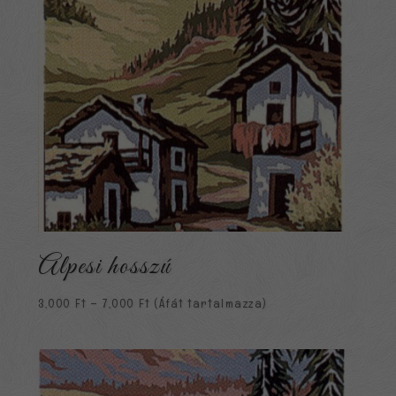
Alpesi hosszú
Ártartomány:
3,000
Ft
–
7,000
Ft
(Áfát tartalmazza)
3,000 Ft
-
7,000 Ft