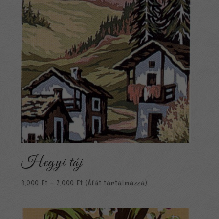
Hegyi táj
Ártartomány:
3,000
Ft
–
7,000
Ft
(Áfát tartalmazza)
3,000 Ft
-
7,000 Ft