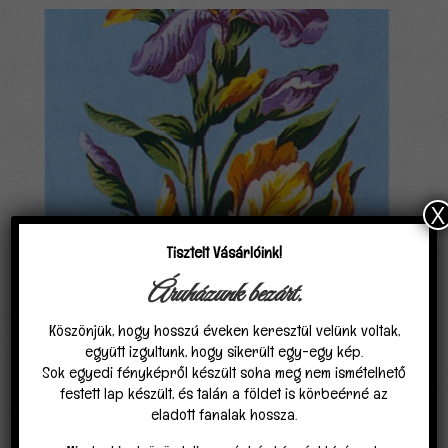
-
7,000 Ft
X
Tisztelt Vásárlóink!
Áruházunk bezárt.
Köszönjük, hogy hosszú éveken keresztül velünk voltak,
együtt izgultunk, hogy sikerült egy-egy kép.
Sok egyedi fényképről készült soha meg nem ismételhető
Irisz
festett lap készült, és talán a földet is körbeérné az
eladott fanalak hossza.
Ártartomány:
3,000
Ft
–
7,000
Ft
(Áfát tartalmazza)