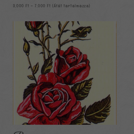
Ártartomány:
3,000
Ft
–
7,000
Ft
(Áfát tartalmazza)
3,000 Ft
-
7,000 Ft