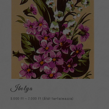
Ibolya
Ártartomány:
3,000
Ft
–
7,000
Ft
(Áfát tartalmazza)
3,000 Ft