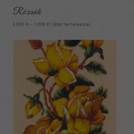
Rózsák
Ártartomány:
3,000
Ft
–
7,000
Ft
(Áfát tartalmazza)
3,000 Ft
-
7,000 Ft