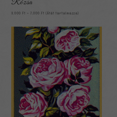
Rózsa
Ártartomány:
3,000
Ft
–
7,000
Ft
(Áfát tartalmazza)
3,000 Ft
-
7,000 Ft