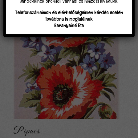
Mindenkinek örömteli varrást és hímzést kívánunk.
3,000 Ft
-
Telefonszámaimon és elérhetőségeimen kérdés esetén
7,000 Ft
továbbra is megtalálnak.
Baranyainé Eta
Pipacs